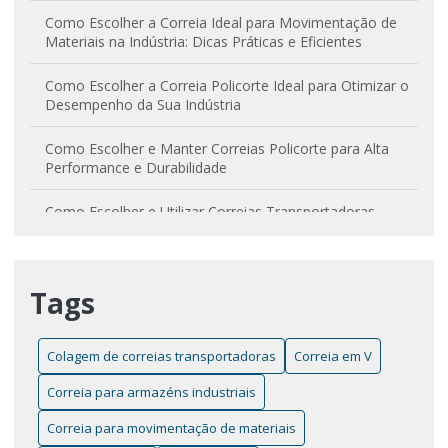
Como Escolher a Correia Ideal para Movimentação de
Materiais na Indústria: Dicas Práticas e Eficientes
Como Escolher a Correia Policorte Ideal para Otimizar o
Desempenho da Sua Indústria
Como Escolher e Manter Correias Policorte para Alta
Performance e Durabilidade
Como Escolher e Utilizar Correias Transportadoras
Curvas para Otimizar Processos Industriais
Correia em V Lisa: Como Melhorar o Desempenho e
Tags
Aumentar a Durabilidade da Sua Máquina
Correia em V: Entenda sua Importância e Aplicações
Essenciais na Indústria
Colagem de correias transportadoras
Correia em V
Correia para armazéns industriais
Correia Policorte: O Guia Completo para Escolher a Ideal
Correia para movimentação de materiais
Correia Poly V: Por Que é Essencial para o Desempenho