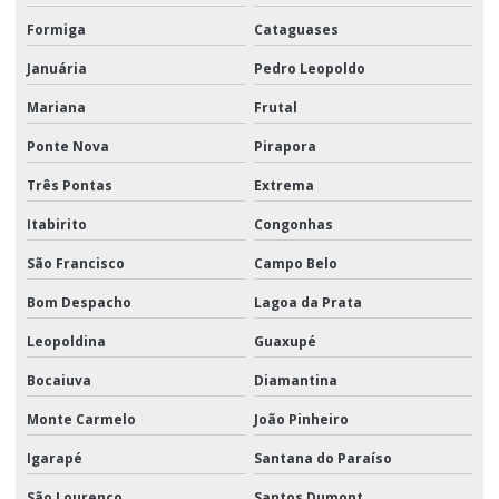
Formiga
Cataguases
Januária
Pedro Leopoldo
Mariana
Frutal
Ponte Nova
Pirapora
Três Pontas
Extrema
Itabirito
Congonhas
São Francisco
Campo Belo
Bom Despacho
Lagoa da Prata
Leopoldina
Guaxupé
Bocaiuva
Diamantina
Monte Carmelo
João Pinheiro
Igarapé
Santana do Paraíso
São Lourenço
Santos Dumont