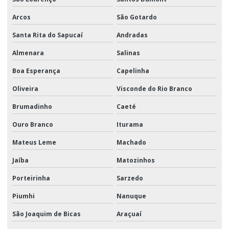
Arcos
São Gotardo
Santa Rita do Sapucaí
Andradas
Almenara
Salinas
Boa Esperança
Capelinha
Oliveira
Visconde do Rio Branco
Brumadinho
Caeté
Ouro Branco
Iturama
Mateus Leme
Machado
Jaíba
Matozinhos
Porteirinha
Sarzedo
Piumhi
Nanuque
São Joaquim de Bicas
Araçuaí