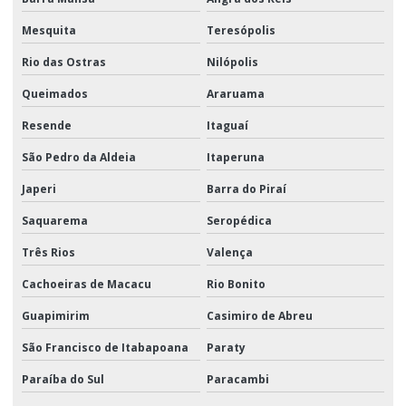
Mesquita
Teresópolis
Rio das Ostras
Nilópolis
Queimados
Araruama
Resende
Itaguaí
São Pedro da Aldeia
Itaperuna
Japeri
Barra do Piraí
Saquarema
Seropédica
Três Rios
Valença
Cachoeiras de Macacu
Rio Bonito
Guapimirim
Casimiro de Abreu
São Francisco de Itabapoana
Paraty
Paraíba do Sul
Paracambi