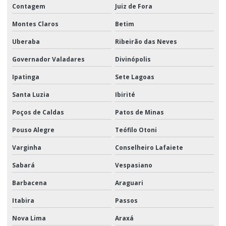
Contagem
Juiz de Fora
Montes Claros
Betim
Uberaba
Ribeirão das Neves
Governador Valadares
Divinópolis
Ipatinga
Sete Lagoas
Santa Luzia
Ibirité
Poços de Caldas
Patos de Minas
Pouso Alegre
Teófilo Otoni
Varginha
Conselheiro Lafaiete
Sabará
Vespasiano
Barbacena
Araguari
Itabira
Passos
Nova Lima
Araxá