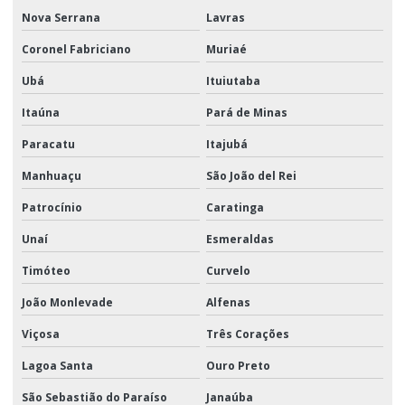
Nova Serrana
Lavras
Coronel Fabriciano
Muriaé
Ubá
Ituiutaba
Itaúna
Pará de Minas
Paracatu
Itajubá
Manhuaçu
São João del Rei
Patrocínio
Caratinga
Unaí
Esmeraldas
Timóteo
Curvelo
João Monlevade
Alfenas
Viçosa
Três Corações
Lagoa Santa
Ouro Preto
São Sebastião do Paraíso
Janaúba