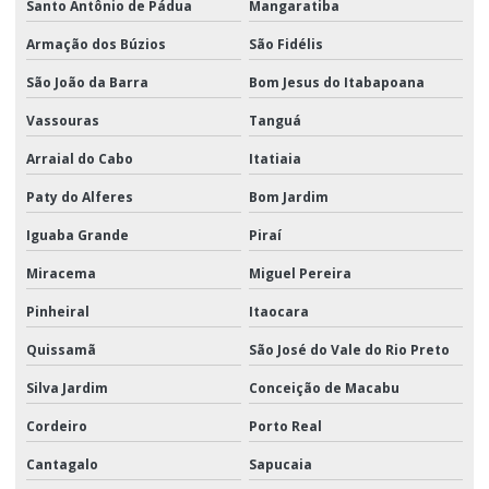
Santo Antônio de Pádua
Mangaratiba
Armação dos Búzios
São Fidélis
São João da Barra
Bom Jesus do Itabapoana
Vassouras
Tanguá
Arraial do Cabo
Itatiaia
Paty do Alferes
Bom Jardim
Iguaba Grande
Piraí
Miracema
Miguel Pereira
Pinheiral
Itaocara
Quissamã
São José do Vale do Rio Preto
Silva Jardim
Conceição de Macabu
Cordeiro
Porto Real
Cantagalo
Sapucaia