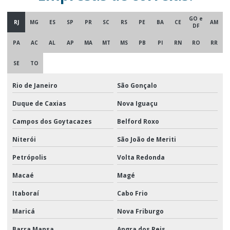
GO e
RJ
MG
ES
SP
PR
SC
RS
PE
BA
CE
AM
DF
PA
AC
AL
AP
MA
MT
MS
PB
PI
RN
RO
RR
SE
TO
Rio de Janeiro
São Gonçalo
Duque de Caxias
Nova Iguaçu
Campos dos Goytacazes
Belford Roxo
Niterói
São João de Meriti
Petrópolis
Volta Redonda
Macaé
Magé
Itaboraí
Cabo Frio
Maricá
Nova Friburgo
Barra Mansa
Angra dos Reis