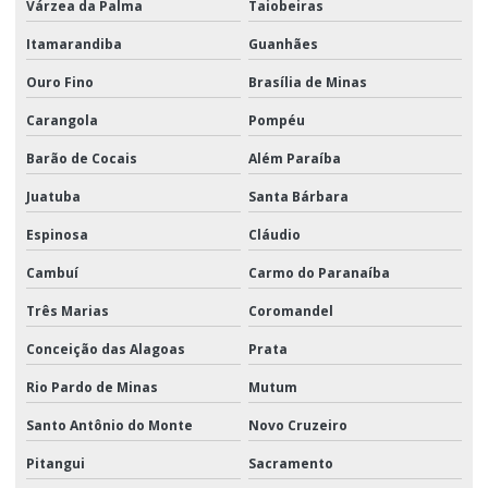
Várzea da Palma
Taiobeiras
Itamarandiba
Guanhães
Ouro Fino
Brasília de Minas
Carangola
Pompéu
Barão de Cocais
Além Paraíba
Juatuba
Santa Bárbara
Espinosa
Cláudio
Cambuí
Carmo do Paranaíba
Três Marias
Coromandel
Conceição das Alagoas
Prata
Rio Pardo de Minas
Mutum
Santo Antônio do Monte
Novo Cruzeiro
Pitangui
Sacramento