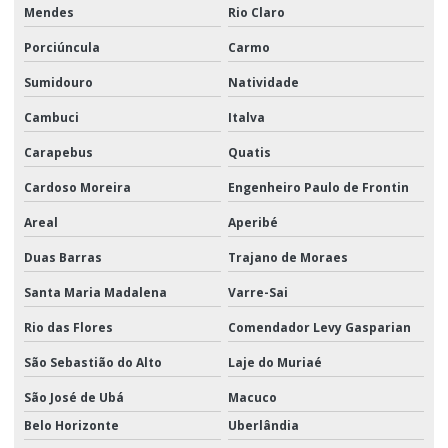
Mendes
Rio Claro
Porciúncula
Carmo
Sumidouro
Natividade
Cambuci
Italva
Carapebus
Quatis
Cardoso Moreira
Engenheiro Paulo de Frontin
Areal
Aperibé
Duas Barras
Trajano de Moraes
Santa Maria Madalena
Varre-Sai
Rio das Flores
Comendador Levy Gasparian
São Sebastião do Alto
Laje do Muriaé
São José de Ubá
Macuco
Belo Horizonte
Uberlândia