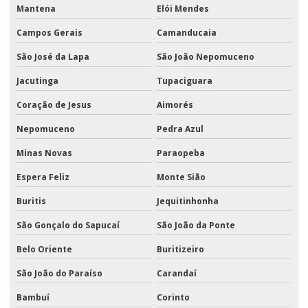
Mantena
Elói Mendes
Campos Gerais
Camanducaia
São José da Lapa
São João Nepomuceno
Jacutinga
Tupaciguara
Coração de Jesus
Aimorés
Nepomuceno
Pedra Azul
Minas Novas
Paraopeba
Espera Feliz
Monte Sião
Buritis
Jequitinhonha
São Gonçalo do Sapucaí
São João da Ponte
Belo Oriente
Buritizeiro
São João do Paraíso
Carandaí
Bambuí
Corinto