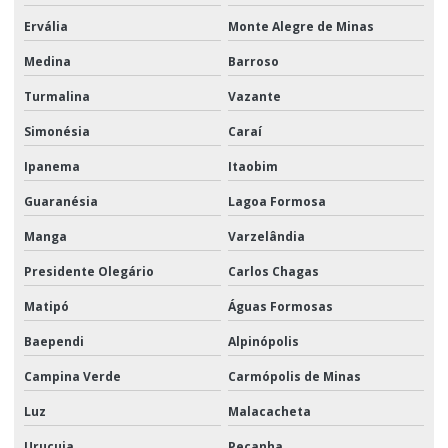
Ervália
Monte Alegre de Minas
Medina
Barroso
Turmalina
Vazante
Simonésia
Caraí
Ipanema
Itaobim
Guaranésia
Lagoa Formosa
Manga
Varzelândia
Presidente Olegário
Carlos Chagas
Matipó
Águas Formosas
Baependi
Alpinópolis
Campina Verde
Carmópolis de Minas
Luz
Malacacheta
Urucuia
Peçanha