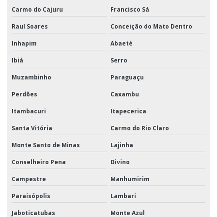
Carmo do Cajuru
Francisco Sá
Raul Soares
Conceição do Mato Dentro
Inhapim
Abaeté
Ibiá
Serro
Muzambinho
Paraguaçu
Perdões
Caxambu
Itambacuri
Itapecerica
Santa Vitória
Carmo do Rio Claro
Monte Santo de Minas
Lajinha
Conselheiro Pena
Divino
Campestre
Manhumirim
Paraisópolis
Lambari
Jaboticatubas
Monte Azul