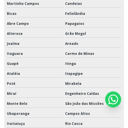
Martinho Campos
Candeias
Bicas
Felixlândia
Abre Campo
Papagaios
Alterosa
Grão Mogol
Joaíma
Areado
Itaguara
Carmo de Minas
Guapé
Itinga
Ataléia
Itapagipe
Poté
Mirabela
Miraí
Engenheiro Caldas
Monte Belo
São João das Missões
Ubaporanga
Campos Altos
Itatiaiuçu
Rio Casca