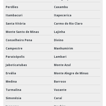
Perdões
Caxambu
Itambacuri
Itapecerica
Santa Vitória
Carmo do Rio Claro
Monte Santo de Minas
Lajinha
Conselheiro Pena
Divino
Campestre
Manhumirim
Paraisópolis
Lambari
Jaboticatubas
Monte Azul
Ervália
Monte Alegre de Minas
Medina
Barroso
Turmalina
Vazante
Simonésia
Caraí