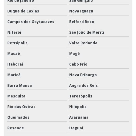
Rio de Janeiro
São Gonçalo
Duque de Caxias
Nova Iguaçu
Campos dos Goytacazes
Belford Roxo
Niterói
São João de Meriti
Petrópolis
Volta Redonda
Macaé
Magé
Itaboraí
Cabo Frio
Maricá
Nova Friburgo
Barra Mansa
Angra dos Reis
Mesquita
Teresópolis
Rio das Ostras
Nilópolis
Queimados
Araruama
Resende
Itaguaí