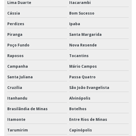
Lima Duarte
Itacarambi
Cássia
Bom Sucesso
Perdizes
Ipaba
Piranga
Santa Margarida
Poço Fundo
Nova Resende
Raposos
Tocantins
Campanha
Mário Campos
Santa Juliana
Passa Quatro
Cruzília
São João Evangelista
Itanhandu
Alvinópolis
Brasilândia de Minas
Botelhos
Itamonte
Entre Rios de Minas
Tarumirim
Capinópolis