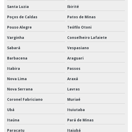
Santa Luzia
Ibirité
Poços de Caldas
Patos de Minas
Pouso Alegre
Teófilo Otoni
Varginha
Conselheiro Lafaiete
Sabará
Vespasiano
Barbacena
Araguari
Itabira
Passos
Nova Lima
Araxá
Nova Serrana
Lavras
Coronel Fabriciano
Muriaé
Ubá
Ituiutaba
Itaúna
Pará de Minas
Paracatu
Itajubá