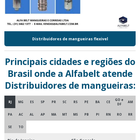
Distribuidores de mangueiras flexivel
Principais cidades e regiões do
Brasil onde a Alfabelt atende
Distribuidores de mangueiras:
GO e
RJ
MG
ES
SP
PR
SC
RS
PE
BA
CE
AM
DF
PA
AC
AL
AP
MA
MT
MS
PB
PI
RN
RO
RR
SE
TO