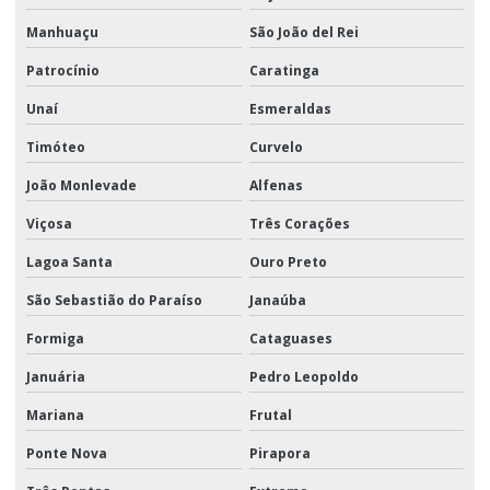
Manhuaçu
São João del Rei
Patrocínio
Caratinga
Unaí
Esmeraldas
Timóteo
Curvelo
João Monlevade
Alfenas
Viçosa
Três Corações
Lagoa Santa
Ouro Preto
São Sebastião do Paraíso
Janaúba
Formiga
Cataguases
Januária
Pedro Leopoldo
Mariana
Frutal
Ponte Nova
Pirapora