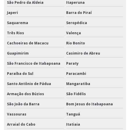
São Pedro da Aldeia
Itaperuna
Japeri
Barra do Piraí
Saquarema
Seropédica
Três Rios
Valença
Cachoeiras de Macacu
Rio Bonito
Guapimirim
Casimiro de Abreu
São Francisco de Itabapoana
Paraty
Paraíba do Sul
Paracambi
Santo Antônio de Pádua
Mangaratiba
Armação dos Búzios
São Fidélis
São João da Barra
Bom Jesus do Itabapoana
Vassouras
Tanguá
Arraial do Cabo
Itatiaia