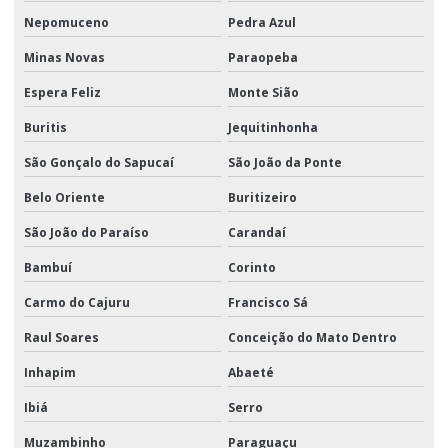
Nepomuceno
Pedra Azul
Minas Novas
Paraopeba
Espera Feliz
Monte Sião
Buritis
Jequitinhonha
São Gonçalo do Sapucaí
São João da Ponte
Belo Oriente
Buritizeiro
São João do Paraíso
Carandaí
Bambuí
Corinto
Carmo do Cajuru
Francisco Sá
Raul Soares
Conceição do Mato Dentro
Inhapim
Abaeté
Ibiá
Serro
Muzambinho
Paraguaçu