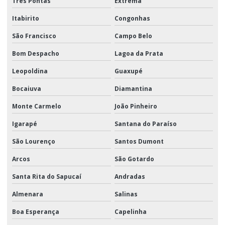
Três Pontas
Extrema
Itabirito
Congonhas
São Francisco
Campo Belo
Bom Despacho
Lagoa da Prata
Leopoldina
Guaxupé
Bocaiuva
Diamantina
Monte Carmelo
João Pinheiro
Igarapé
Santana do Paraíso
São Lourenço
Santos Dumont
Arcos
São Gotardo
Santa Rita do Sapucaí
Andradas
Almenara
Salinas
Boa Esperança
Capelinha