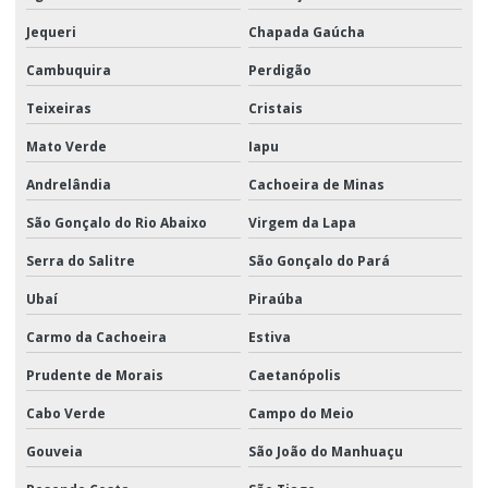
Jequeri
Chapada Gaúcha
Cambuquira
Perdigão
Teixeiras
Cristais
Mato Verde
Iapu
Andrelândia
Cachoeira de Minas
São Gonçalo do Rio Abaixo
Virgem da Lapa
Serra do Salitre
São Gonçalo do Pará
Ubaí
Piraúba
Carmo da Cachoeira
Estiva
Prudente de Morais
Caetanópolis
Cabo Verde
Campo do Meio
Gouveia
São João do Manhuaçu