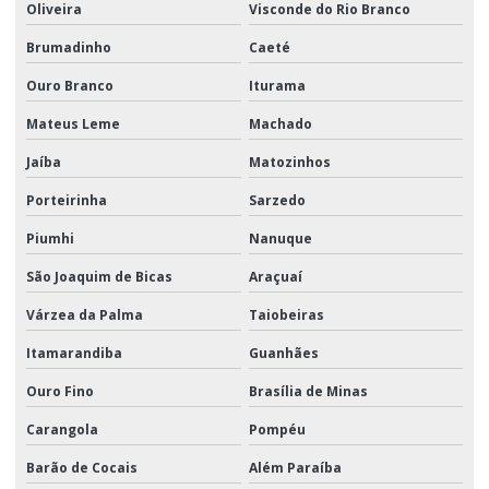
Oliveira
Visconde do Rio Branco
Brumadinho
Caeté
Ouro Branco
Iturama
Mateus Leme
Machado
Jaíba
Matozinhos
Porteirinha
Sarzedo
Piumhi
Nanuque
São Joaquim de Bicas
Araçuaí
Várzea da Palma
Taiobeiras
Itamarandiba
Guanhães
Ouro Fino
Brasília de Minas
Carangola
Pompéu
Barão de Cocais
Além Paraíba