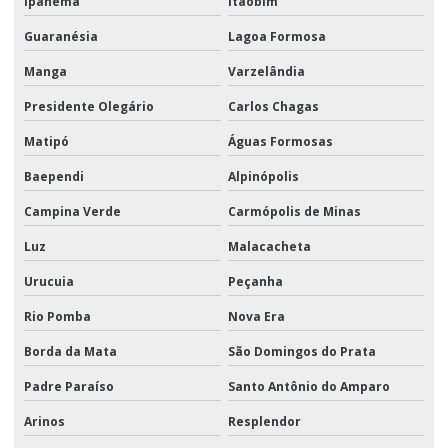
Ipanema
Itaobim
Guaranésia
Lagoa Formosa
Manga
Varzelândia
Presidente Olegário
Carlos Chagas
Matipó
Águas Formosas
Baependi
Alpinópolis
Campina Verde
Carmópolis de Minas
Luz
Malacacheta
Urucuia
Peçanha
Rio Pomba
Nova Era
Borda da Mata
São Domingos do Prata
Padre Paraíso
Santo Antônio do Amparo
Arinos
Resplendor