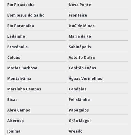
Rio Piracicaba
Nova Ponte
Bom Jesus do Galho
Fronteira
Rio Paranaíba
Itaú de Minas
Ladainha
Maria da Fé
Brazópolis
Sabinópolis
Caldas
Astolfo Dutra
Matias Barbosa
Capitão Enéas
Montalvânia
Águas Vermelhas
Martinho Campos
Candeias
Bicas
Felixlândia
Abre Campo
Papagaios
Alterosa
Grão Mogol
Joaíma
Areado