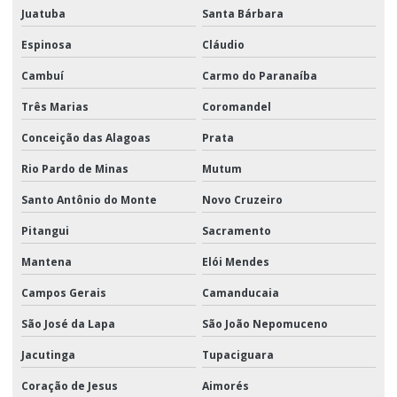
Juatuba
Santa Bárbara
Espinosa
Cláudio
Cambuí
Carmo do Paranaíba
Três Marias
Coromandel
Conceição das Alagoas
Prata
Rio Pardo de Minas
Mutum
Santo Antônio do Monte
Novo Cruzeiro
Pitangui
Sacramento
Mantena
Elói Mendes
Campos Gerais
Camanducaia
São José da Lapa
São João Nepomuceno
Jacutinga
Tupaciguara
Coração de Jesus
Aimorés