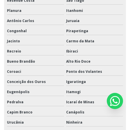
Resende Costa
São Tiago
Planura
Itanhomi
Antônio Carlos
Juruaia
Congonhal
Pirapetinga
Jacinto
Carmo da Mata
Recreio
Ibiraci
Bueno Brandão
Alto Rio Doce
Coroaci
Ponto dos Volantes
Conceição dos Ouros
Igaratinga
Eugenópolis
Itamogi
Pedralva
Icaraí de Minas
Capim Branco
Canápolis
Urucânia
Ninheira