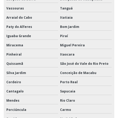
Vassouras
Tanguá
Arraial do Cabo
Itatiaia
Paty do Alferes
Bom Jardim
Iguaba Grande
Piraí
Miracema
Miguel Pereira
Pinheiral
Itaocara
Quissamã
São José do Vale do Rio Preto
Silva Jardim
Conceição de Macabu
Cordeiro
Porto Real
Cantagalo
Sapucaia
Mendes
Rio Claro
Porciúncula
Carmo