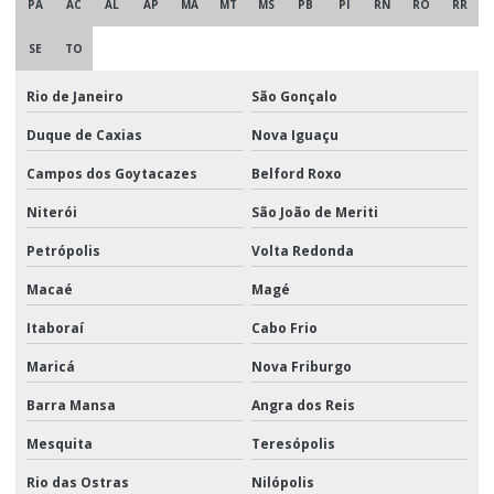
PA
AC
AL
AP
MA
MT
MS
PB
PI
RN
RO
RR
SE
TO
Rio de Janeiro
São Gonçalo
Duque de Caxias
Nova Iguaçu
Campos dos Goytacazes
Belford Roxo
Niterói
São João de Meriti
Petrópolis
Volta Redonda
Macaé
Magé
Itaboraí
Cabo Frio
Maricá
Nova Friburgo
Barra Mansa
Angra dos Reis
Mesquita
Teresópolis
Rio das Ostras
Nilópolis