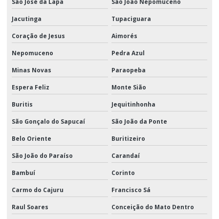
São José da Lapa
São João Nepomuceno
Jacutinga
Tupaciguara
Coração de Jesus
Aimorés
Nepomuceno
Pedra Azul
Minas Novas
Paraopeba
Espera Feliz
Monte Sião
Buritis
Jequitinhonha
São Gonçalo do Sapucaí
São João da Ponte
Belo Oriente
Buritizeiro
São João do Paraíso
Carandaí
Bambuí
Corinto
Carmo do Cajuru
Francisco Sá
Raul Soares
Conceição do Mato Dentro