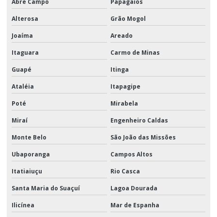
Abre Campo
Papagaios
Alterosa
Grão Mogol
Joaíma
Areado
Itaguara
Carmo de Minas
Guapé
Itinga
Ataléia
Itapagipe
Poté
Mirabela
Miraí
Engenheiro Caldas
Monte Belo
São João das Missões
Ubaporanga
Campos Altos
Itatiaiuçu
Rio Casca
Santa Maria do Suaçuí
Lagoa Dourada
Ilicínea
Mar de Espanha