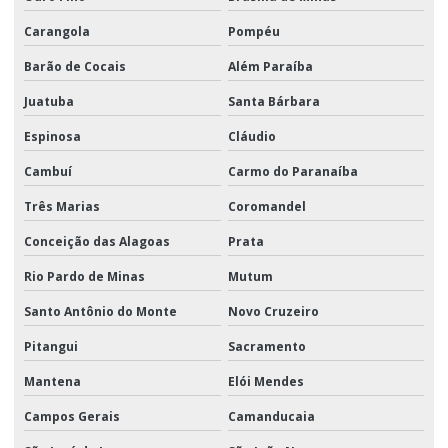
Carangola
Pompéu
Barão de Cocais
Além Paraíba
Juatuba
Santa Bárbara
Espinosa
Cláudio
Cambuí
Carmo do Paranaíba
Três Marias
Coromandel
Conceição das Alagoas
Prata
Rio Pardo de Minas
Mutum
Santo Antônio do Monte
Novo Cruzeiro
Pitangui
Sacramento
Mantena
Elói Mendes
Campos Gerais
Camanducaia