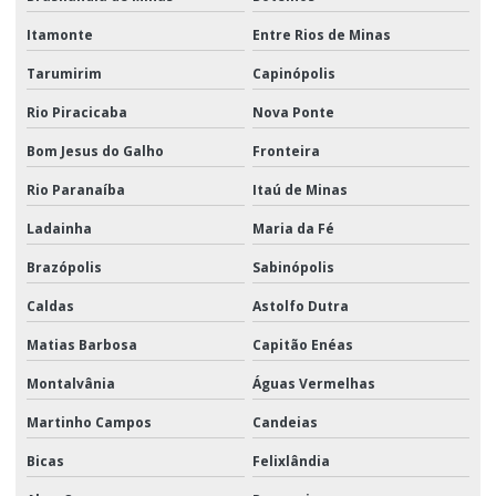
Itamonte
Entre Rios de Minas
Tarumirim
Capinópolis
Rio Piracicaba
Nova Ponte
Bom Jesus do Galho
Fronteira
Rio Paranaíba
Itaú de Minas
Ladainha
Maria da Fé
Brazópolis
Sabinópolis
Caldas
Astolfo Dutra
Matias Barbosa
Capitão Enéas
Montalvânia
Águas Vermelhas
Martinho Campos
Candeias
Bicas
Felixlândia