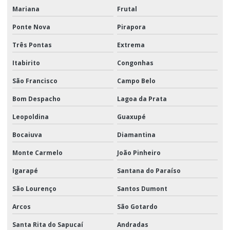
Mariana
Frutal
Ponte Nova
Pirapora
Três Pontas
Extrema
Itabirito
Congonhas
São Francisco
Campo Belo
Bom Despacho
Lagoa da Prata
Leopoldina
Guaxupé
Bocaiuva
Diamantina
Monte Carmelo
João Pinheiro
Igarapé
Santana do Paraíso
São Lourenço
Santos Dumont
Arcos
São Gotardo
Santa Rita do Sapucaí
Andradas