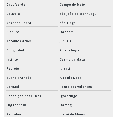
Cabo Verde
Campo do Meio
Gouveia
São João do Manhuaçu
Resende Costa
São Tiago
Planura
Itanhomi
Antônio Carlos
Juruaia
Congonhal
Pirapetinga
Jacinto
Carmo da Mata
Recreio
Ibiraci
Bueno Brandão
Alto Rio Doce
Coroaci
Ponto dos Volantes
Conceição dos Ouros
Igaratinga
Eugenópolis
Itamogi
Pedralva
Icaraí de Minas