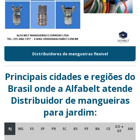
Distribuidores de mangueiras flexivel
Principais cidades e regiões do
Brasil onde a Alfabelt atende
Distribuidor de mangueiras
para jardim:
GO e
RJ
MG
ES
SP
PR
SC
RS
PE
BA
CE
AM
DF