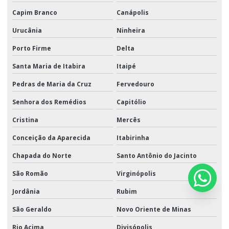
Capim Branco
Canápolis
Urucânia
Ninheira
Porto Firme
Delta
Santa Maria de Itabira
Itaipé
Pedras de Maria da Cruz
Fervedouro
Senhora dos Remédios
Capitólio
Cristina
Mercês
Conceição da Aparecida
Itabirinha
Chapada do Norte
Santo Antônio do Jacinto
São Romão
Virginópolis
Jordânia
Rubim
São Geraldo
Novo Oriente de Minas
Rio Acima
Divisópolis