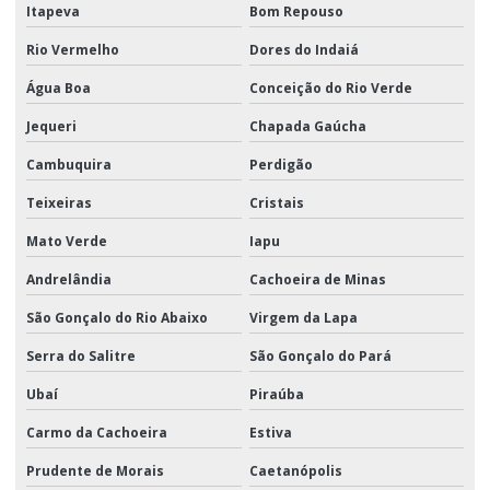
Itapeva
Bom Repouso
Rio Vermelho
Dores do Indaiá
Água Boa
Conceição do Rio Verde
Jequeri
Chapada Gaúcha
Cambuquira
Perdigão
Teixeiras
Cristais
Mato Verde
Iapu
Andrelândia
Cachoeira de Minas
São Gonçalo do Rio Abaixo
Virgem da Lapa
Serra do Salitre
São Gonçalo do Pará
Ubaí
Piraúba
Carmo da Cachoeira
Estiva
Prudente de Morais
Caetanópolis