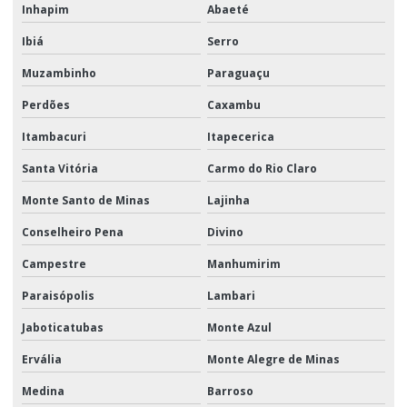
Inhapim
Abaeté
Ibiá
Serro
Muzambinho
Paraguaçu
Perdões
Caxambu
Itambacuri
Itapecerica
Santa Vitória
Carmo do Rio Claro
Monte Santo de Minas
Lajinha
Conselheiro Pena
Divino
Campestre
Manhumirim
Paraisópolis
Lambari
Jaboticatubas
Monte Azul
Ervália
Monte Alegre de Minas
Medina
Barroso