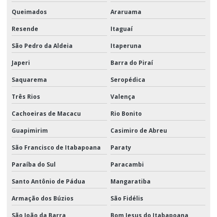
Queimados
Araruama
Resende
Itaguaí
São Pedro da Aldeia
Itaperuna
Japeri
Barra do Piraí
Saquarema
Seropédica
Três Rios
Valença
Cachoeiras de Macacu
Rio Bonito
Guapimirim
Casimiro de Abreu
São Francisco de Itabapoana
Paraty
Paraíba do Sul
Paracambi
Santo Antônio de Pádua
Mangaratiba
Armação dos Búzios
São Fidélis
São João da Barra
Bom Jesus do Itabapoana