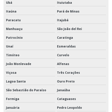
Ubá
Ituiutaba
Itaúna
Pará de Minas
Paracatu
Itajubá
Manhuaçu
São João del Rei
Patrocínio
Caratinga
Unaí
Esmeraldas
Timóteo
Curvelo
João Monlevade
Alfenas
Viçosa
Três Corações
Lagoa Santa
Ouro Preto
São Sebastião do Paraíso
Janaúba
Formiga
Cataguases
Januária
Pedro Leopoldo