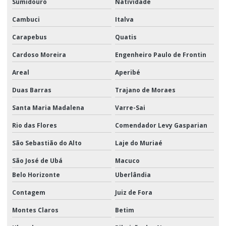
Sumidouro
Natividade
Cambuci
Italva
Carapebus
Quatis
Cardoso Moreira
Engenheiro Paulo de Frontin
Areal
Aperibé
Duas Barras
Trajano de Moraes
Santa Maria Madalena
Varre-Sai
Rio das Flores
Comendador Levy Gasparian
São Sebastião do Alto
Laje do Muriaé
São José de Ubá
Macuco
Belo Horizonte
Uberlândia
Contagem
Juiz de Fora
Montes Claros
Betim