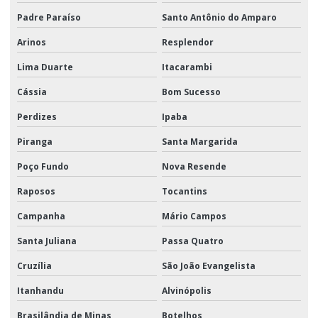
Padre Paraíso
Santo Antônio do Amparo
Arinos
Resplendor
Lima Duarte
Itacarambi
Cássia
Bom Sucesso
Perdizes
Ipaba
Piranga
Santa Margarida
Poço Fundo
Nova Resende
Raposos
Tocantins
Campanha
Mário Campos
Santa Juliana
Passa Quatro
Cruzília
São João Evangelista
Itanhandu
Alvinópolis
Brasilândia de Minas
Botelhos