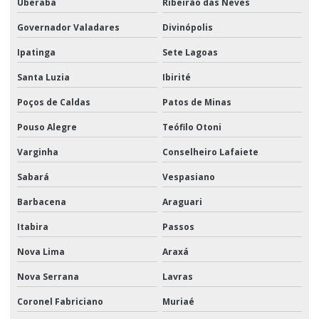
Uberaba
Ribeirão das Neves
Governador Valadares
Divinópolis
Ipatinga
Sete Lagoas
Santa Luzia
Ibirité
Poços de Caldas
Patos de Minas
Pouso Alegre
Teófilo Otoni
Varginha
Conselheiro Lafaiete
Sabará
Vespasiano
Barbacena
Araguari
Itabira
Passos
Nova Lima
Araxá
Nova Serrana
Lavras
Coronel Fabriciano
Muriaé