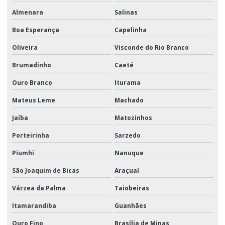
Almenara
Salinas
Boa Esperança
Capelinha
Oliveira
Visconde do Rio Branco
Brumadinho
Caeté
Ouro Branco
Iturama
Mateus Leme
Machado
Jaíba
Matozinhos
Porteirinha
Sarzedo
Piumhi
Nanuque
São Joaquim de Bicas
Araçuaí
Várzea da Palma
Taiobeiras
Itamarandiba
Guanhães
Ouro Fino
Brasília de Minas