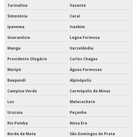
Turmalina
Vazante
Simonésia
Caraí
Ipanema
Itaobim
Guaranésia
Lagoa Formosa
Manga
Varzelândia
Presidente Olegário
Carlos Chagas
Matipó
Águas Formosas
Baependi
Alpinópolis
Campina Verde
Carmópolis de Minas
Luz
Malacacheta
Urucuia
Peçanha
Rio Pomba
Nova Era
Borda da Mata
São Domingos do Prata