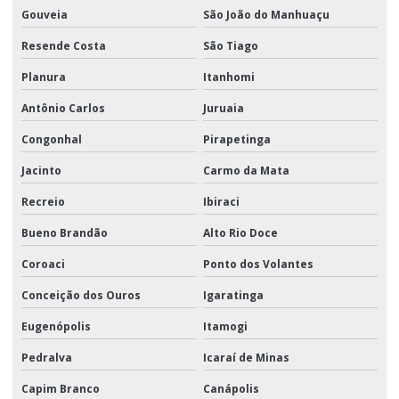
Gouveia
São João do Manhuaçu
Resende Costa
São Tiago
Planura
Itanhomi
Antônio Carlos
Juruaia
Congonhal
Pirapetinga
Jacinto
Carmo da Mata
Recreio
Ibiraci
Bueno Brandão
Alto Rio Doce
Coroaci
Ponto dos Volantes
Conceição dos Ouros
Igaratinga
Eugenópolis
Itamogi
Pedralva
Icaraí de Minas
Capim Branco
Canápolis