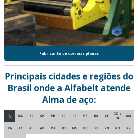
Fabricante de correias planas
Principais cidades e regiões do
Brasil onde a Alfabelt atende
Alma de aço:
GO e
RJ
MG
ES
SP
PR
SC
RS
PE
BA
CE
AM
DF
PA
AC
AL
AP
MA
MT
MS
PB
PI
RN
RO
RR