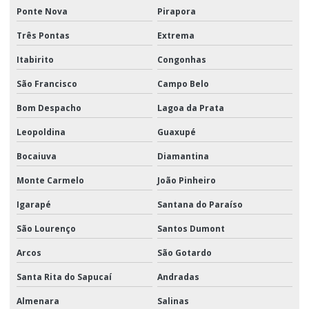
Ponte Nova
Pirapora
Três Pontas
Extrema
Itabirito
Congonhas
São Francisco
Campo Belo
Bom Despacho
Lagoa da Prata
Leopoldina
Guaxupé
Bocaiuva
Diamantina
Monte Carmelo
João Pinheiro
Igarapé
Santana do Paraíso
São Lourenço
Santos Dumont
Arcos
São Gotardo
Santa Rita do Sapucaí
Andradas
Almenara
Salinas