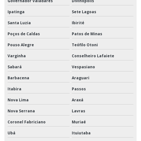
Governador Valadares
Divinópolis
Ipatinga
Sete Lagoas
Santa Luzia
Ibirité
Poços de Caldas
Patos de Minas
Pouso Alegre
Teófilo Otoni
Varginha
Conselheiro Lafaiete
Sabará
Vespasiano
Barbacena
Araguari
Itabira
Passos
Nova Lima
Araxá
Nova Serrana
Lavras
Coronel Fabriciano
Muriaé
Ubá
Ituiutaba