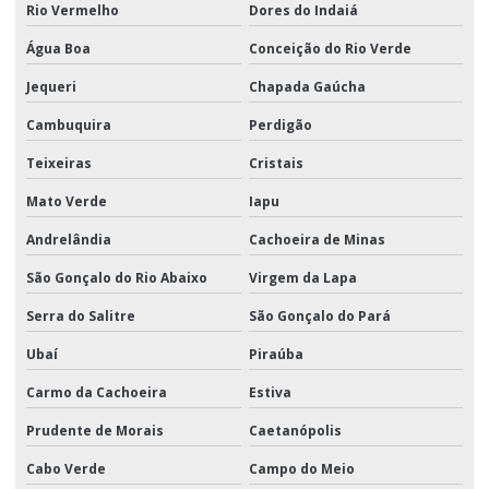
Rio Vermelho
Dores do Indaiá
Água Boa
Conceição do Rio Verde
Jequeri
Chapada Gaúcha
Cambuquira
Perdigão
Teixeiras
Cristais
Mato Verde
Iapu
Andrelândia
Cachoeira de Minas
São Gonçalo do Rio Abaixo
Virgem da Lapa
Serra do Salitre
São Gonçalo do Pará
Ubaí
Piraúba
Carmo da Cachoeira
Estiva
Prudente de Morais
Caetanópolis
Cabo Verde
Campo do Meio