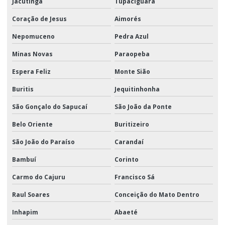
Jacutinga
Tupaciguara
Coração de Jesus
Aimorés
Nepomuceno
Pedra Azul
Minas Novas
Paraopeba
Espera Feliz
Monte Sião
Buritis
Jequitinhonha
São Gonçalo do Sapucaí
São João da Ponte
Belo Oriente
Buritizeiro
São João do Paraíso
Carandaí
Bambuí
Corinto
Carmo do Cajuru
Francisco Sá
Raul Soares
Conceição do Mato Dentro
Inhapim
Abaeté