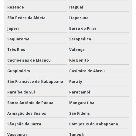
Resende
Itaguaí
São Pedro da Aldeia
Itaperuna
Japeri
Barra do Piraí
Saquarema
Seropédica
Três Rios
Valença
Cachoeiras de Macacu
Rio Bonito
Guapimirim
Casimiro de Abreu
São Francisco de Itabapoana
Paraty
Paraíba do Sul
Paracambi
Santo Antônio de Pádua
Mangaratiba
Armação dos Búzios
São Fidélis
São João da Barra
Bom Jesus do Itabapoana
Vassouras
Tanguá