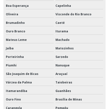
Boa Esperança
Capelinha
Oliveira
Visconde do Rio Branco
Brumadinho
Caeté
Ouro Branco
Iturama
Mateus Leme
Machado
Jaíba
Matozinhos
Porteirinha
Sarzedo
Piumhi
Nanuque
São Joaquim de Bicas
Araçuaí
Várzea da Palma
Taiobeiras
Itamarandiba
Guanhães
Ouro Fino
Brasília de Minas
Carangola
Pompéu