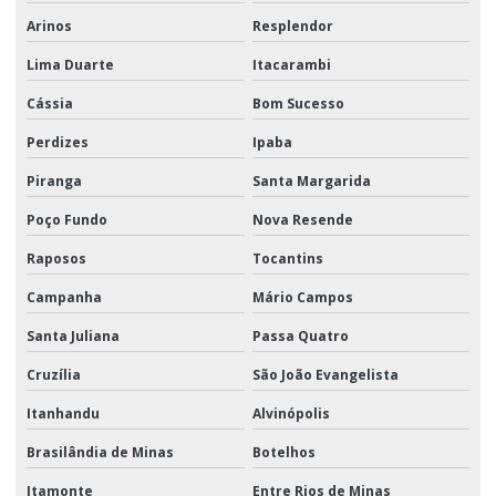
Arinos
Resplendor
Lima Duarte
Itacarambi
Cássia
Bom Sucesso
Perdizes
Ipaba
Piranga
Santa Margarida
Poço Fundo
Nova Resende
Raposos
Tocantins
Campanha
Mário Campos
Santa Juliana
Passa Quatro
Cruzília
São João Evangelista
Itanhandu
Alvinópolis
Brasilândia de Minas
Botelhos
Itamonte
Entre Rios de Minas