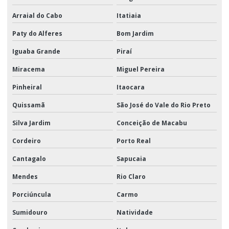
Arraial do Cabo
Itatiaia
Paty do Alferes
Bom Jardim
Iguaba Grande
Piraí
Miracema
Miguel Pereira
Pinheiral
Itaocara
Quissamã
São José do Vale do Rio Preto
Silva Jardim
Conceição de Macabu
Cordeiro
Porto Real
Cantagalo
Sapucaia
Mendes
Rio Claro
Porciúncula
Carmo
Sumidouro
Natividade