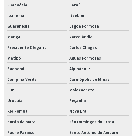
Simonésia
Caraí
Ipanema
Itaobim
Guaranésia
Lagoa Formosa
Manga
Varzelândia
Presidente Olegário
Carlos Chagas
Matipó
Águas Formosas
Baependi
Alpinópolis
Campina Verde
Carmópolis de Minas
Luz
Malacacheta
Urucuia
Peçanha
Rio Pomba
Nova Era
Borda da Mata
São Domingos do Prata
Padre Paraíso
Santo Antônio do Amparo