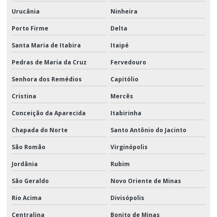
Urucânia
Ninheira
Porto Firme
Delta
Santa Maria de Itabira
Itaipé
Pedras de Maria da Cruz
Fervedouro
Senhora dos Remédios
Capitólio
Cristina
Mercês
Conceição da Aparecida
Itabirinha
Chapada do Norte
Santo Antônio do Jacinto
São Romão
Virginópolis
Jordânia
Rubim
São Geraldo
Novo Oriente de Minas
Rio Acima
Divisópolis
Centralina
Bonito de Minas