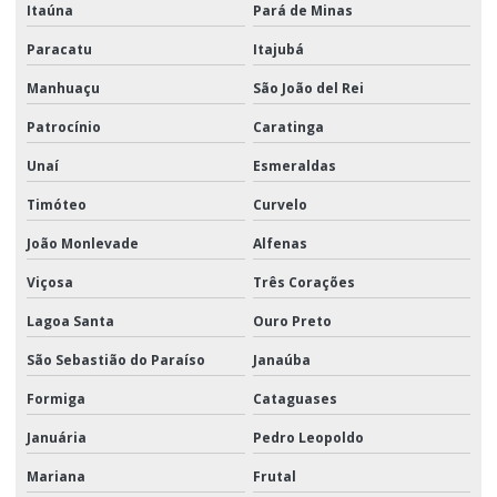
Itaúna
Pará de Minas
Paracatu
Itajubá
Manhuaçu
São João del Rei
Patrocínio
Caratinga
Unaí
Esmeraldas
Timóteo
Curvelo
João Monlevade
Alfenas
Viçosa
Três Corações
Lagoa Santa
Ouro Preto
São Sebastião do Paraíso
Janaúba
Formiga
Cataguases
Januária
Pedro Leopoldo
Mariana
Frutal