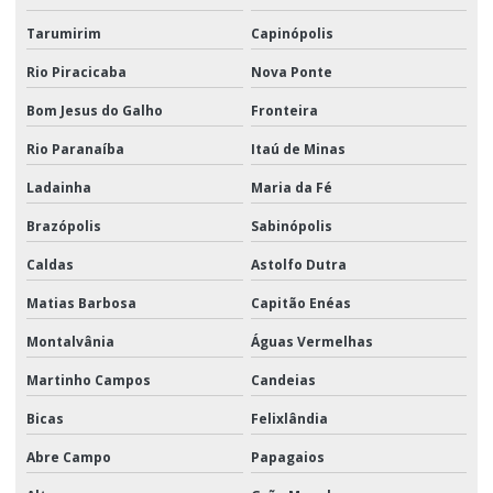
Tarumirim
Capinópolis
Rio Piracicaba
Nova Ponte
Bom Jesus do Galho
Fronteira
Rio Paranaíba
Itaú de Minas
Ladainha
Maria da Fé
Brazópolis
Sabinópolis
Caldas
Astolfo Dutra
Matias Barbosa
Capitão Enéas
Montalvânia
Águas Vermelhas
Martinho Campos
Candeias
Bicas
Felixlândia
Abre Campo
Papagaios