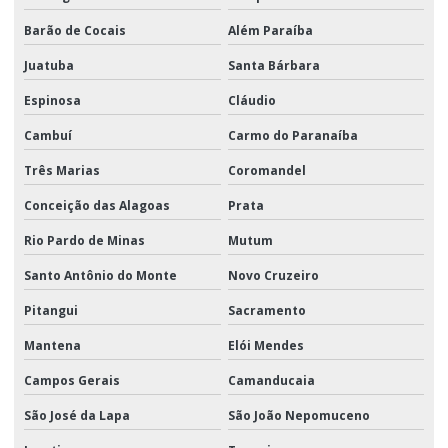
Barão de Cocais
Além Paraíba
Juatuba
Santa Bárbara
Espinosa
Cláudio
Cambuí
Carmo do Paranaíba
Três Marias
Coromandel
Conceição das Alagoas
Prata
Rio Pardo de Minas
Mutum
Santo Antônio do Monte
Novo Cruzeiro
Pitangui
Sacramento
Mantena
Elói Mendes
Campos Gerais
Camanducaia
São José da Lapa
São João Nepomuceno