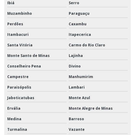
Ibiá
Serro
Muzambinho
Paraguaçu
Perdões
Caxambu
Itambacuri
Itapecerica
Santa Vitória
Carmo do Rio Claro
Monte Santo de Minas
Lajinha
Conselheiro Pena
Divino
Campestre
Manhumirim
Paraisópolis
Lambari
Jaboticatubas
Monte Azul
Ervália
Monte Alegre de Minas
Medina
Barroso
Turmalina
Vazante