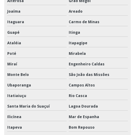
Alterosa
Grão Mogol
Joaíma
Areado
Itaguara
Carmo de Minas
Guapé
Itinga
Ataléia
Itapagipe
Poté
Mirabela
Miraí
Engenheiro Caldas
Monte Belo
São João das Missões
Ubaporanga
Campos Altos
Itatiaiuçu
Rio Casca
Santa Maria do Suaçuí
Lagoa Dourada
Ilicínea
Mar de Espanha
Itapeva
Bom Repouso