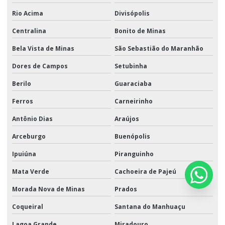
Rio Acima
Divisópolis
Centralina
Bonito de Minas
Bela Vista de Minas
São Sebastião do Maranhão
Dores de Campos
Setubinha
Berilo
Guaraciaba
Ferros
Carneirinho
Antônio Dias
Araújos
Arceburgo
Buenópolis
Ipuiúna
Piranguinho
Mata Verde
Cachoeira de Pajeú
Morada Nova de Minas
Prados
Coqueiral
Santana do Manhuaçu
Lagoa Grande
Miradouro