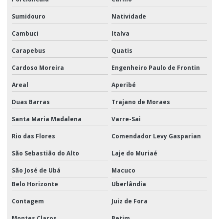
Sumidouro
Natividade
Cambuci
Italva
Carapebus
Quatis
Cardoso Moreira
Engenheiro Paulo de Frontin
Areal
Aperibé
Duas Barras
Trajano de Moraes
Santa Maria Madalena
Varre-Sai
Rio das Flores
Comendador Levy Gasparian
São Sebastião do Alto
Laje do Muriaé
São José de Ubá
Macuco
Belo Horizonte
Uberlândia
Contagem
Juiz de Fora
Montes Claros
Betim