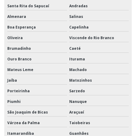
Santa Rita do Sapucaí
Andradas
Almenara
Salinas
Boa Esperança
Capelinha
Oliveira
Visconde do Rio Branco
Brumadinho
Caeté
Ouro Branco
Iturama
Mateus Leme
Machado
Jaíba
Matozinhos
Porteirinha
Sarzedo
Piumhi
Nanuque
São Joaquim de Bicas
Araçuaí
Várzea da Palma
Taiobeiras
Itamarandiba
Guanhães