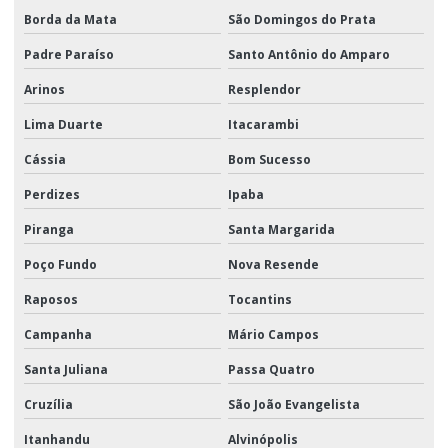
Borda da Mata
São Domingos do Prata
Padre Paraíso
Santo Antônio do Amparo
Arinos
Resplendor
Lima Duarte
Itacarambi
Cássia
Bom Sucesso
Perdizes
Ipaba
Piranga
Santa Margarida
Poço Fundo
Nova Resende
Raposos
Tocantins
Campanha
Mário Campos
Santa Juliana
Passa Quatro
Cruzília
São João Evangelista
Itanhandu
Alvinópolis