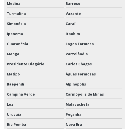
Medina
Barroso
Turmalina
Vazante
Simonésia
Caraí
Ipanema
Itaobim
Guaranésia
Lagoa Formosa
Manga
Varzelândia
Presidente Olegário
Carlos Chagas
Matipó
Águas Formosas
Baependi
Alpinópolis
Campina Verde
Carmópolis de Minas
Luz
Malacacheta
Urucuia
Peçanha
Rio Pomba
Nova Era