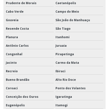
Prudente de Morais
Caetanópolis
Cabo Verde
Campo do Meio
Gouveia
São João do Manhuaçu
Resende Costa
São Tiago
Planura
Itanhomi
Antônio Carlos
Juruaia
Congonhal
Pirapetinga
Jacinto
Carmo da Mata
Recreio
Ibiraci
Bueno Brandão
Alto Rio Doce
Coroaci
Ponto dos Volantes
Conceição dos Ouros
Igaratinga
Eugenópolis
Itamogi