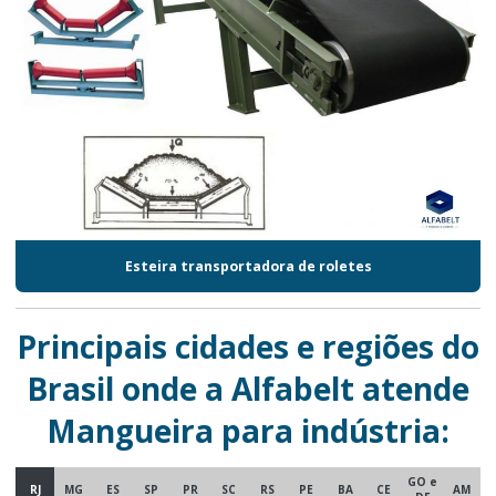
Esteira transportadora de roletes
Principais cidades e regiões do
Brasil onde a Alfabelt atende
Mangueira para indústria:
GO e
RJ
MG
ES
SP
PR
SC
RS
PE
BA
CE
AM