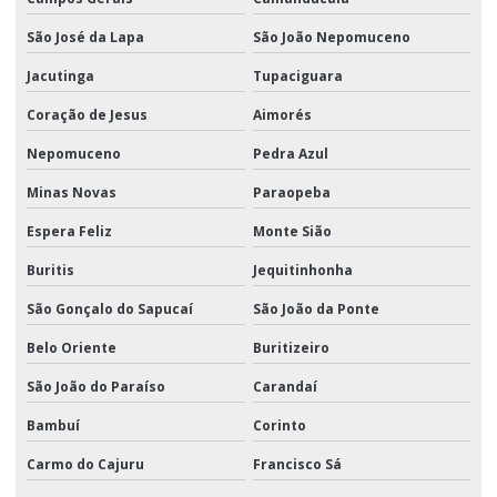
São José da Lapa
São João Nepomuceno
Jacutinga
Tupaciguara
Coração de Jesus
Aimorés
Nepomuceno
Pedra Azul
Minas Novas
Paraopeba
Espera Feliz
Monte Sião
Buritis
Jequitinhonha
São Gonçalo do Sapucaí
São João da Ponte
Belo Oriente
Buritizeiro
São João do Paraíso
Carandaí
Bambuí
Corinto
Carmo do Cajuru
Francisco Sá