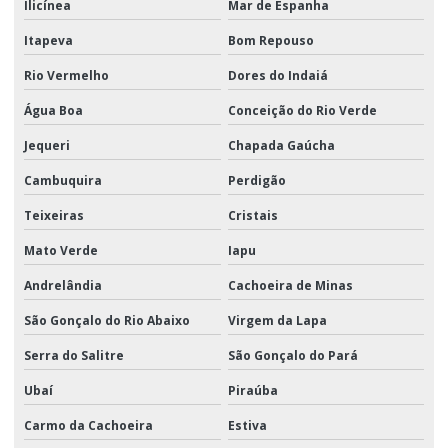
Ilicínea
Mar de Espanha
Itapeva
Bom Repouso
Rio Vermelho
Dores do Indaiá
Água Boa
Conceição do Rio Verde
Jequeri
Chapada Gaúcha
Cambuquira
Perdigão
Teixeiras
Cristais
Mato Verde
Iapu
Andrelândia
Cachoeira de Minas
São Gonçalo do Rio Abaixo
Virgem da Lapa
Serra do Salitre
São Gonçalo do Pará
Ubaí
Piraúba
Carmo da Cachoeira
Estiva