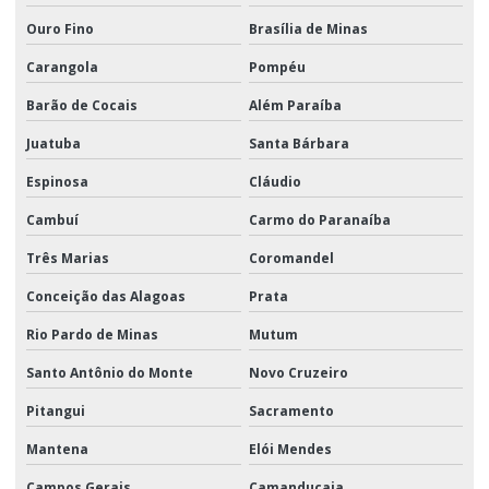
Ouro Fino
Brasília de Minas
Carangola
Pompéu
Barão de Cocais
Além Paraíba
Juatuba
Santa Bárbara
Espinosa
Cláudio
Cambuí
Carmo do Paranaíba
Três Marias
Coromandel
Conceição das Alagoas
Prata
Rio Pardo de Minas
Mutum
Santo Antônio do Monte
Novo Cruzeiro
Pitangui
Sacramento
Mantena
Elói Mendes
Campos Gerais
Camanducaia