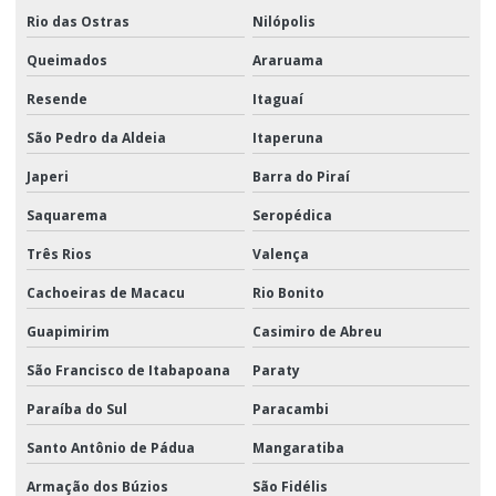
Rio das Ostras
Nilópolis
Queimados
Araruama
Resende
Itaguaí
São Pedro da Aldeia
Itaperuna
Japeri
Barra do Piraí
Saquarema
Seropédica
Três Rios
Valença
Cachoeiras de Macacu
Rio Bonito
Guapimirim
Casimiro de Abreu
São Francisco de Itabapoana
Paraty
Paraíba do Sul
Paracambi
Santo Antônio de Pádua
Mangaratiba
Armação dos Búzios
São Fidélis