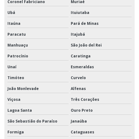
Coronel Fabriciano
Muriaé
Ubá
Ituiutaba
Itaúna
Pará de Minas
Paracatu
Itajubá
Manhuaçu
São João del Rei
Patrocínio
Caratinga
Unaí
Esmeraldas
Timóteo
Curvelo
João Monlevade
Alfenas
Viçosa
Três Corações
Lagoa Santa
Ouro Preto
São Sebastião do Paraíso
Janaúba
Formiga
Cataguases