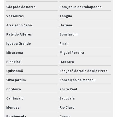
São João da Barra
Bom Jesus do Itabapoana
Vassouras
Tanguá
Arraial do Cabo
Itatiaia
Paty do Alferes
Bom Jardim
Iguaba Grande
Piraí
Miracema
Miguel Pereira
Pinheiral
Itaocara
Quissamã
São José do Vale do Rio Preto
Silva Jardim
Conceição de Macabu
Cordeiro
Porto Real
Cantagalo
Sapucaia
Mendes
Rio Claro
Porciúncula
Carmo