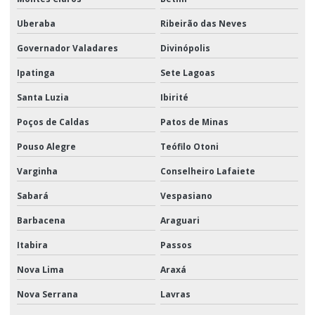
Uberaba
Ribeirão das Neves
Governador Valadares
Divinópolis
Ipatinga
Sete Lagoas
Santa Luzia
Ibirité
Poços de Caldas
Patos de Minas
Pouso Alegre
Teófilo Otoni
Varginha
Conselheiro Lafaiete
Sabará
Vespasiano
Barbacena
Araguari
Itabira
Passos
Nova Lima
Araxá
Nova Serrana
Lavras