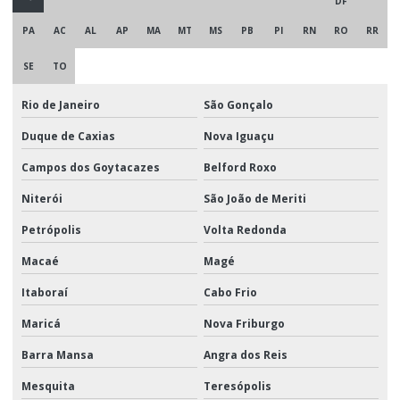
DF
PA
AC
AL
AP
MA
MT
MS
PB
PI
RN
RO
RR
SE
TO
Rio de Janeiro
São Gonçalo
Duque de Caxias
Nova Iguaçu
Campos dos Goytacazes
Belford Roxo
Niterói
São João de Meriti
Petrópolis
Volta Redonda
Macaé
Magé
Itaboraí
Cabo Frio
Maricá
Nova Friburgo
Barra Mansa
Angra dos Reis
Mesquita
Teresópolis