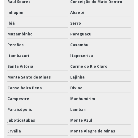
Raul Soares
Conceição do Mato Dentro
Inhapim
Abaeté
Ibiá
Serro
Muzambinho
Paraguaçu
Perdões
Caxambu
Itambacuri
Itapecerica
Santa Vitória
Carmo do Rio Claro
Monte Santo de Minas
Lajinha
Conselheiro Pena
Divino
Campestre
Manhumirim
Paraisópolis
Lambari
Jaboticatubas
Monte Azul
Ervália
Monte Alegre de Minas