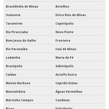
Brasilândia de Minas
Botelhos
Itamonte
Entre Rios de Minas
Tarumirim
Capinópolis
Rio Piracicaba
Nova Ponte
Bom Jesus do Galho
Fronteira
Rio Paranaíba
Itaú de Minas
Ladainha
Maria da Fé
Brazópolis
Sabinópolis
Caldas
Astolfo Dutra
Matias Barbosa
Capitão Enéas
Montalvânia
Águas Vermelhas
Martinho Campos
Candeias
Bicas
Felixlândia