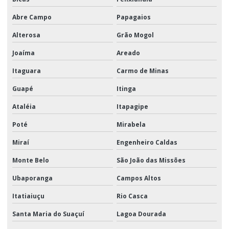
Abre Campo
Papagaios
Alterosa
Grão Mogol
Joaíma
Areado
Itaguara
Carmo de Minas
Guapé
Itinga
Ataléia
Itapagipe
Poté
Mirabela
Miraí
Engenheiro Caldas
Monte Belo
São João das Missões
Ubaporanga
Campos Altos
Itatiaiuçu
Rio Casca
Santa Maria do Suaçuí
Lagoa Dourada