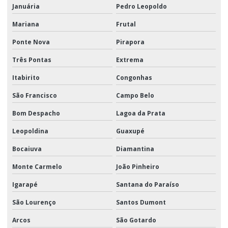
Januária
Pedro Leopoldo
Mariana
Frutal
Ponte Nova
Pirapora
Três Pontas
Extrema
Itabirito
Congonhas
São Francisco
Campo Belo
Bom Despacho
Lagoa da Prata
Leopoldina
Guaxupé
Bocaiuva
Diamantina
Monte Carmelo
João Pinheiro
Igarapé
Santana do Paraíso
São Lourenço
Santos Dumont
Arcos
São Gotardo