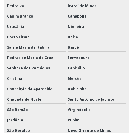
Pedralva
Icaraí de Minas
Capim Branco
Canápolis
Urucânia
Ninheira
Porto Firme
Delta
Santa Maria de Itabira
Itaipé
Pedras de Maria da Cruz
Fervedouro
Senhora dos Remédios
Capitólio
Cristina
Mercês
Conceição da Aparecida
Itabirinha
Chapada do Norte
Santo Antônio do Jacinto
São Romão
Virginópolis
Jordânia
Rubim
São Geraldo
Novo Oriente de Minas