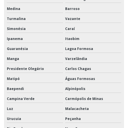
Medina
Barroso
Turmalina
Vazante
Simonésia
Caraí
Ipanema
Itaobim
Guaranésia
Lagoa Formosa
Manga
Varzelândia
Presidente Olegário
Carlos Chagas
Matipó
Águas Formosas
Baependi
Alpinópolis
Campina Verde
Carmópolis de Minas
Luz
Malacacheta
Urucuia
Peçanha