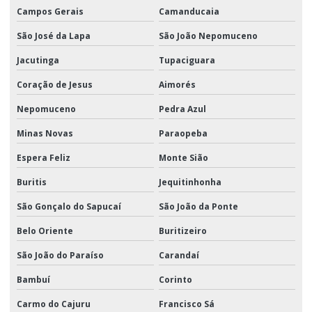
Campos Gerais
Camanducaia
São José da Lapa
São João Nepomuceno
Jacutinga
Tupaciguara
Coração de Jesus
Aimorés
Nepomuceno
Pedra Azul
Minas Novas
Paraopeba
Espera Feliz
Monte Sião
Buritis
Jequitinhonha
São Gonçalo do Sapucaí
São João da Ponte
Belo Oriente
Buritizeiro
São João do Paraíso
Carandaí
Bambuí
Corinto
Carmo do Cajuru
Francisco Sá