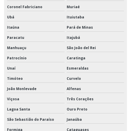
Coronel Fabriciano
Muriaé
Ubá
Ituiutaba
Itaúna
Pará de Minas
Paracatu
Itajubá
Manhuaçu
São João del Rei
Patrocínio
Caratinga
Unaí
Esmeraldas
Timóteo
Curvelo
João Monlevade
Alfenas
Viçosa
Três Corações
Lagoa Santa
Ouro Preto
São Sebastião do Paraíso
Janaúba
Formiga
Cataguases