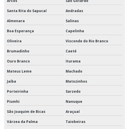
Arcos
São Gotardo
Santa Rita do Sapucaí
Andradas
Almenara
Salinas
Boa Esperança
Capelinha
Oliveira
Visconde do Rio Branco
Brumadinho
Caeté
Ouro Branco
Iturama
Mateus Leme
Machado
Jaíba
Matozinhos
Porteirinha
Sarzedo
Piumhi
Nanuque
São Joaquim de Bicas
Araçuaí
Várzea da Palma
Taiobeiras