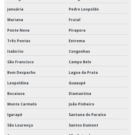
Januária
Pedro Leopoldo
Mariana
Frutal
Ponte Nova
Pirapora
Três Pontas
Extrema
Itabirito
Congonhas
São Francisco
Campo Belo
Bom Despacho
Lagoa da Prata
Leopoldina
Guaxupé
Bocaiuva
Diamantina
Monte Carmelo
João Pinheiro
Igarapé
Santana do Paraíso
São Lourenço
Santos Dumont