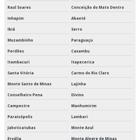
Raul Soares
Conceição do Mato Dentro
Inhapim
Abaeté
Ibiá
Serro
Muzambinho
Paraguaçu
Perdões
Caxambu
Itambacuri
Itapecerica
Santa Vitória
Carmo do Rio Claro
Monte Santo de Minas
Lajinha
Conselheiro Pena
Divino
Campestre
Manhumirim
Paraisópolis
Lambari
Jaboticatubas
Monte Azul
Ervália
Monte Alegre de Minas