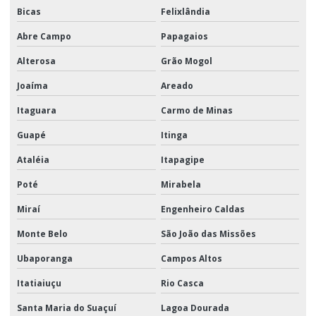
Bicas
Felixlândia
Abre Campo
Papagaios
Alterosa
Grão Mogol
Joaíma
Areado
Itaguara
Carmo de Minas
Guapé
Itinga
Ataléia
Itapagipe
Poté
Mirabela
Miraí
Engenheiro Caldas
Monte Belo
São João das Missões
Ubaporanga
Campos Altos
Itatiaiuçu
Rio Casca
Santa Maria do Suaçuí
Lagoa Dourada