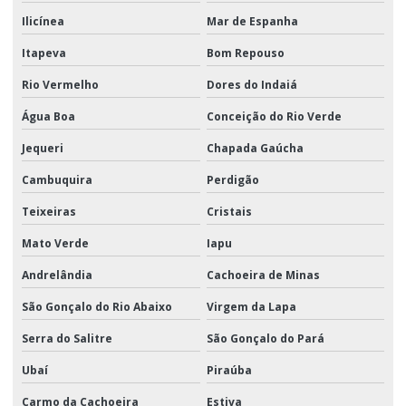
Ilicínea
Mar de Espanha
Itapeva
Bom Repouso
Rio Vermelho
Dores do Indaiá
Água Boa
Conceição do Rio Verde
Jequeri
Chapada Gaúcha
Cambuquira
Perdigão
Teixeiras
Cristais
Mato Verde
Iapu
Andrelândia
Cachoeira de Minas
São Gonçalo do Rio Abaixo
Virgem da Lapa
Serra do Salitre
São Gonçalo do Pará
Ubaí
Piraúba
Carmo da Cachoeira
Estiva