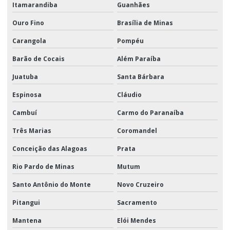
Itamarandiba
Guanhães
Ouro Fino
Brasília de Minas
Carangola
Pompéu
Barão de Cocais
Além Paraíba
Juatuba
Santa Bárbara
Espinosa
Cláudio
Cambuí
Carmo do Paranaíba
Três Marias
Coromandel
Conceição das Alagoas
Prata
Rio Pardo de Minas
Mutum
Santo Antônio do Monte
Novo Cruzeiro
Pitangui
Sacramento
Mantena
Elói Mendes