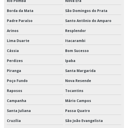
Rio Pomba
Nova Era
Borda da Mata
São Domingos do Prata
Padre Paraíso
Santo Antônio do Amparo
Arinos
Resplendor
Lima Duarte
Itacarambi
Cássia
Bom Sucesso
Perdizes
Ipaba
Piranga
Santa Margarida
Poço Fundo
Nova Resende
Raposos
Tocantins
Campanha
Mário Campos
Santa Juliana
Passa Quatro
Cruzília
São João Evangelista