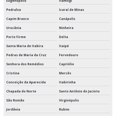
Eugenópolis
Itamogi
Pedralva
Icaraí de Minas
Capim Branco
Canápolis
Urucânia
Ninheira
Porto Firme
Delta
Santa Maria de Itabira
Itaipé
Pedras de Maria da Cruz
Fervedouro
Senhora dos Remédios
Capitólio
Cristina
Mercês
Conceição da Aparecida
Itabirinha
Chapada do Norte
Santo Antônio do Jacinto
São Romão
Virginópolis
Jordânia
Rubim