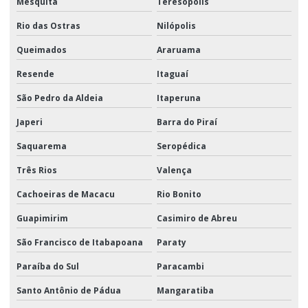
Mesquita
Teresópolis
Rio das Ostras
Nilópolis
Queimados
Araruama
Resende
Itaguaí
São Pedro da Aldeia
Itaperuna
Japeri
Barra do Piraí
Saquarema
Seropédica
Três Rios
Valença
Cachoeiras de Macacu
Rio Bonito
Guapimirim
Casimiro de Abreu
São Francisco de Itabapoana
Paraty
Paraíba do Sul
Paracambi
Santo Antônio de Pádua
Mangaratiba