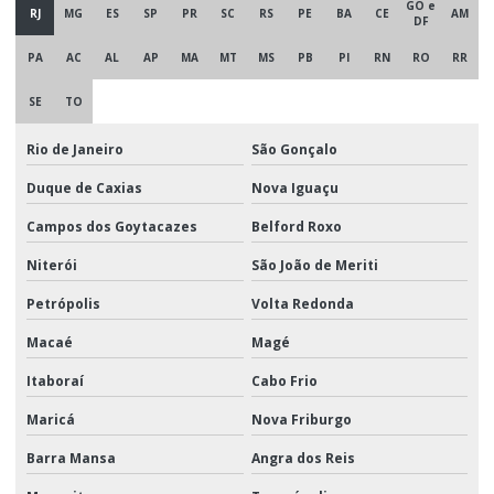
GO e
RJ
MG
ES
SP
PR
SC
RS
PE
BA
CE
AM
DF
PA
AC
AL
AP
MA
MT
MS
PB
PI
RN
RO
RR
SE
TO
Rio de Janeiro
São Gonçalo
Duque de Caxias
Nova Iguaçu
Campos dos Goytacazes
Belford Roxo
Niterói
São João de Meriti
Petrópolis
Volta Redonda
Macaé
Magé
Itaboraí
Cabo Frio
Maricá
Nova Friburgo
Barra Mansa
Angra dos Reis