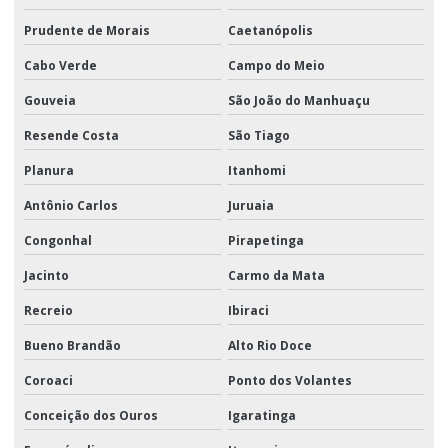
Prudente de Morais
Caetanópolis
Cabo Verde
Campo do Meio
Gouveia
São João do Manhuaçu
Resende Costa
São Tiago
Planura
Itanhomi
Antônio Carlos
Juruaia
Congonhal
Pirapetinga
Jacinto
Carmo da Mata
Recreio
Ibiraci
Bueno Brandão
Alto Rio Doce
Coroaci
Ponto dos Volantes
Conceição dos Ouros
Igaratinga