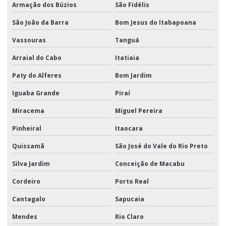
Armação dos Búzios
São Fidélis
São João da Barra
Bom Jesus do Itabapoana
Vassouras
Tanguá
Arraial do Cabo
Itatiaia
Paty do Alferes
Bom Jardim
Iguaba Grande
Piraí
Miracema
Miguel Pereira
Pinheiral
Itaocara
Quissamã
São José do Vale do Rio Preto
Silva Jardim
Conceição de Macabu
Cordeiro
Porto Real
Cantagalo
Sapucaia
Mendes
Rio Claro