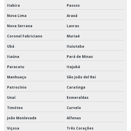
Itabira
Passos
Nova Lima
Araxá
Nova Serrana
Lavras
Coronel Fabriciano
Muriaé
Ubá
Ituiutaba
Itaúna
Pará de Minas
Paracatu
Itajubá
Manhuaçu
São João del Rei
Patrocínio
Caratinga
Unaí
Esmeraldas
Timóteo
Curvelo
João Monlevade
Alfenas
Viçosa
Três Corações