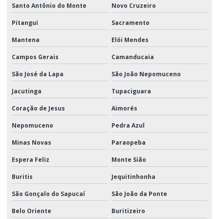
Santo Antônio do Monte
Novo Cruzeiro
Pitangui
Sacramento
Mantena
Elói Mendes
Campos Gerais
Camanducaia
São José da Lapa
São João Nepomuceno
Jacutinga
Tupaciguara
Coração de Jesus
Aimorés
Nepomuceno
Pedra Azul
Minas Novas
Paraopeba
Espera Feliz
Monte Sião
Buritis
Jequitinhonha
São Gonçalo do Sapucaí
São João da Ponte
Belo Oriente
Buritizeiro