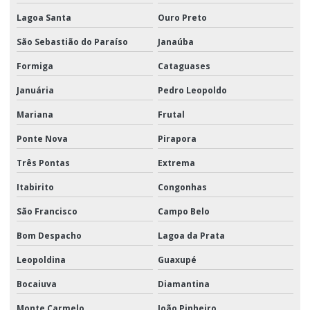
Lagoa Santa
Ouro Preto
São Sebastião do Paraíso
Janaúba
Formiga
Cataguases
Januária
Pedro Leopoldo
Mariana
Frutal
Ponte Nova
Pirapora
Três Pontas
Extrema
Itabirito
Congonhas
São Francisco
Campo Belo
Bom Despacho
Lagoa da Prata
Leopoldina
Guaxupé
Bocaiuva
Diamantina
Monte Carmelo
João Pinheiro