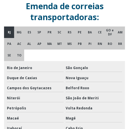
Emenda de correias
transportadoras:
GO e
RJ
MG
ES
SP
PR
SC
RS
PE
BA
CE
AM
DF
PA
AC
AL
AP
MA
MT
MS
PB
PI
RN
RO
RR
SE
TO
Rio de Janeiro
São Gonçalo
Duque de Caxias
Nova Iguaçu
Campos dos Goytacazes
Belford Roxo
Niterói
São João de Meriti
Petrópolis
Volta Redonda
Macaé
Magé
Itaboraí
Cabo Frio