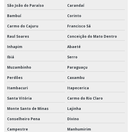
São João do Paraíso
Carandaí
Bambuí
Corinto
Carmo do Cajuru
Francisco Sá
Raul Soares
Conceição do Mato Dentro
Inhapim
Abaeté
Ibiá
Serro
Muzambinho
Paraguaçu
Perdões
Caxambu
Itambacuri
Itapecerica
Santa Vitória
Carmo do Rio Claro
Monte Santo de Minas
Lajinha
Conselheiro Pena
Divino
Campestre
Manhumirim