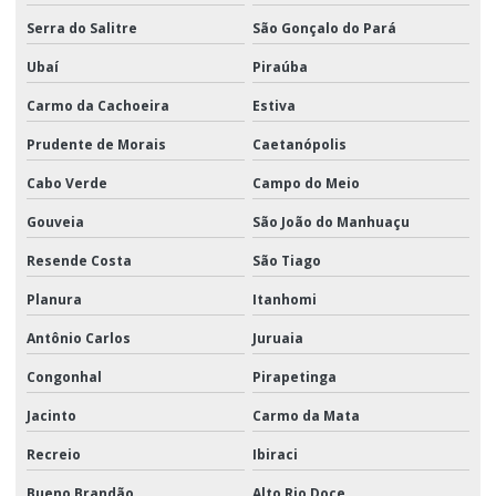
Serra do Salitre
São Gonçalo do Pará
Ubaí
Piraúba
Carmo da Cachoeira
Estiva
Prudente de Morais
Caetanópolis
Cabo Verde
Campo do Meio
Gouveia
São João do Manhuaçu
Resende Costa
São Tiago
Planura
Itanhomi
Antônio Carlos
Juruaia
Congonhal
Pirapetinga
Jacinto
Carmo da Mata
Recreio
Ibiraci
Bueno Brandão
Alto Rio Doce