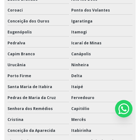
Coroaci
Ponto dos Volantes
Conceição dos Ouros
Igaratinga
Eugenópolis
Itamogi
Pedralva
Icaraí de Minas
Capim Branco
Canápolis
Urucânia
Ninheira
Porto Firme
Delta
Santa Maria de Itabira
Itaipé
Pedras de Maria da Cruz
Fervedouro
Senhora dos Remédios
Capitólio
Cristina
Mercês
Conceição da Aparecida
Itabirinha