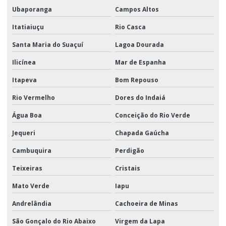
Ubaporanga
Campos Altos
Itatiaiuçu
Rio Casca
Santa Maria do Suaçuí
Lagoa Dourada
Ilicínea
Mar de Espanha
Itapeva
Bom Repouso
Rio Vermelho
Dores do Indaiá
Água Boa
Conceição do Rio Verde
Jequeri
Chapada Gaúcha
Cambuquira
Perdigão
Teixeiras
Cristais
Mato Verde
Iapu
Andrelândia
Cachoeira de Minas
São Gonçalo do Rio Abaixo
Virgem da Lapa