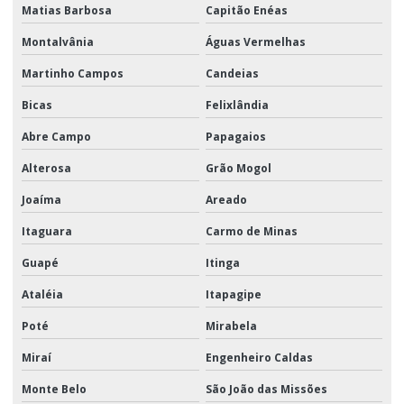
Matias Barbosa
Capitão Enéas
Montalvânia
Águas Vermelhas
Martinho Campos
Candeias
Bicas
Felixlândia
Abre Campo
Papagaios
Alterosa
Grão Mogol
Joaíma
Areado
Itaguara
Carmo de Minas
Guapé
Itinga
Ataléia
Itapagipe
Poté
Mirabela
Miraí
Engenheiro Caldas
Monte Belo
São João das Missões