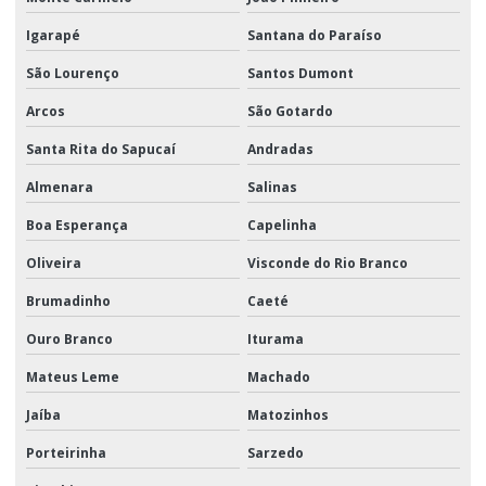
Igarapé
Santana do Paraíso
São Lourenço
Santos Dumont
Arcos
São Gotardo
Santa Rita do Sapucaí
Andradas
Almenara
Salinas
Boa Esperança
Capelinha
Oliveira
Visconde do Rio Branco
Brumadinho
Caeté
Ouro Branco
Iturama
Mateus Leme
Machado
Jaíba
Matozinhos
Porteirinha
Sarzedo