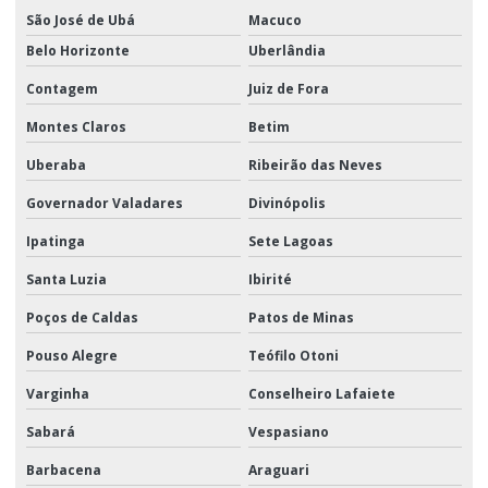
São José de Ubá
Macuco
Belo Horizonte
Uberlândia
Contagem
Juiz de Fora
Montes Claros
Betim
Uberaba
Ribeirão das Neves
Governador Valadares
Divinópolis
Ipatinga
Sete Lagoas
Santa Luzia
Ibirité
Poços de Caldas
Patos de Minas
Pouso Alegre
Teófilo Otoni
Varginha
Conselheiro Lafaiete
Sabará
Vespasiano
Barbacena
Araguari