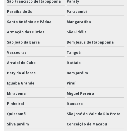
São Francisco de Itabapoana
Paraty
Paraíba do Sul
Paracambi
Santo Antônio de Pádua
Mangaratiba
Armação dos Búzios
São Fidélis
São João da Barra
Bom Jesus do Itabapoana
Vassouras
Tanguá
Arraial do Cabo
Itatiaia
Paty do Alferes
Bom Jardim
Iguaba Grande
Piraí
Miracema
Miguel Pereira
Pinheiral
Itaocara
Quissamã
São José do Vale do Rio Preto
Silva Jardim
Conceição de Macabu