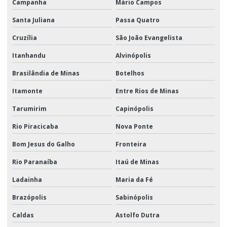
Campanha
Mário Campos
Santa Juliana
Passa Quatro
Cruzília
São João Evangelista
Itanhandu
Alvinópolis
Brasilândia de Minas
Botelhos
Itamonte
Entre Rios de Minas
Tarumirim
Capinópolis
Rio Piracicaba
Nova Ponte
Bom Jesus do Galho
Fronteira
Rio Paranaíba
Itaú de Minas
Ladainha
Maria da Fé
Brazópolis
Sabinópolis
Caldas
Astolfo Dutra