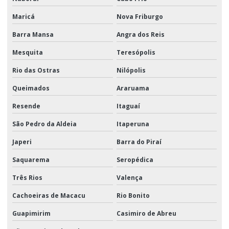
Maricá
Nova Friburgo
Barra Mansa
Angra dos Reis
Mesquita
Teresópolis
Rio das Ostras
Nilópolis
Queimados
Araruama
Resende
Itaguaí
São Pedro da Aldeia
Itaperuna
Japeri
Barra do Piraí
Saquarema
Seropédica
Três Rios
Valença
Cachoeiras de Macacu
Rio Bonito
Guapimirim
Casimiro de Abreu