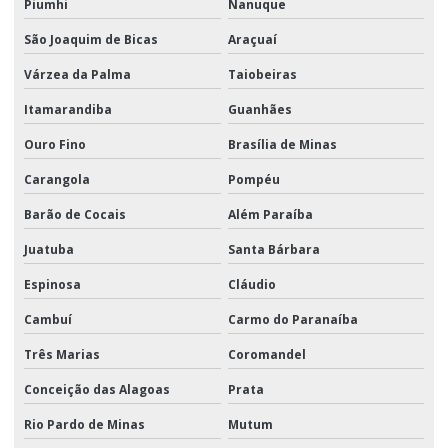
Piumhi
Nanuque
São Joaquim de Bicas
Araçuaí
Várzea da Palma
Taiobeiras
Itamarandiba
Guanhães
Ouro Fino
Brasília de Minas
Carangola
Pompéu
Barão de Cocais
Além Paraíba
Juatuba
Santa Bárbara
Espinosa
Cláudio
Cambuí
Carmo do Paranaíba
Três Marias
Coromandel
Conceição das Alagoas
Prata
Rio Pardo de Minas
Mutum