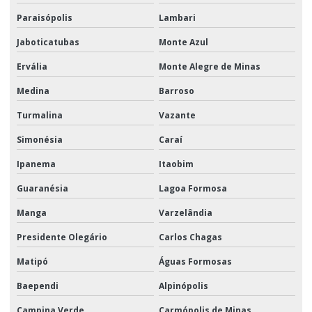
Paraisópolis
Lambari
Jaboticatubas
Monte Azul
Ervália
Monte Alegre de Minas
Medina
Barroso
Turmalina
Vazante
Simonésia
Caraí
Ipanema
Itaobim
Guaranésia
Lagoa Formosa
Manga
Varzelândia
Presidente Olegário
Carlos Chagas
Matipó
Águas Formosas
Baependi
Alpinópolis
Campina Verde
Carmópolis de Minas