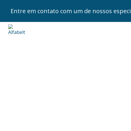
Entre em contato com um de nossos especia