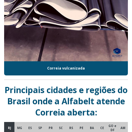
Correia vulcanizada
Principais cidades e regiões do
Brasil onde a Alfabelt atende
Correia aberta:
GO e
RJ
MG
ES
SP
PR
SC
RS
PE
BA
CE
AM
DF