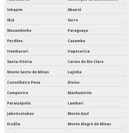
Inhapim
Abaeté
Ibiá
Serro
Muzambinho
Paraguaçu
Perdões
Caxambu
Itambacuri
Itapecerica
Santa Vitória
Carmo do Rio Claro
Monte Santo de Minas
Lajinha
Conselheiro Pena
Divino
Campestre
Manhumirim
Paraisópolis
Lambari
Jaboticatubas
Monte Azul
Ervália
Monte Alegre de Minas