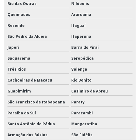
Rio das Ostras
Nilópolis
Queimados
Araruama
Resende
Itaguaí
São Pedro da Aldeia
Itaperuna
Japeri
Barra do Piraí
Saquarema
Seropédica
Três Rios
Valença
Cachoeiras de Macacu
Rio Bonito
Guapimirim
Casimiro de Abreu
São Francisco de Itabapoana
Paraty
Paraíba do Sul
Paracambi
Santo Antônio de Pádua
Mangaratiba
Armação dos Búzios
São Fidélis