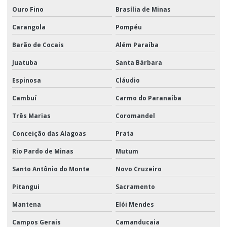
Ouro Fino
Brasília de Minas
Carangola
Pompéu
Barão de Cocais
Além Paraíba
Juatuba
Santa Bárbara
Espinosa
Cláudio
Cambuí
Carmo do Paranaíba
Três Marias
Coromandel
Conceição das Alagoas
Prata
Rio Pardo de Minas
Mutum
Santo Antônio do Monte
Novo Cruzeiro
Pitangui
Sacramento
Mantena
Elói Mendes
Campos Gerais
Camanducaia