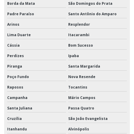
Borda da Mata
São Domingos do Prata
Padre Paraíso
Santo Antônio do Amparo
Arinos
Resplendor
Lima Duarte
Itacarambi
Cássia
Bom Sucesso
Perdizes
Ipaba
Piranga
Santa Margarida
Poço Fundo
Nova Resende
Raposos
Tocantins
Campanha
Mário Campos
Santa Juliana
Passa Quatro
Cruzília
São João Evangelista
Itanhandu
Alvinópolis