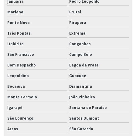
Januária
Pedro Leopoldo
Mariana
Frutal
Ponte Nova
Pirapora
Três Pontas
Extrema
Itabirito
Congonhas
São Francisco
Campo Belo
Bom Despacho
Lagoa da Prata
Leopoldina
Guaxupé
Bocaiuva
Diamantina
Monte Carmelo
João Pinheiro
Igarapé
Santana do Paraíso
São Lourenço
Santos Dumont
Arcos
São Gotardo