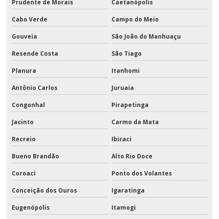
Prudente de Morais
Caetanópolis
Cabo Verde
Campo do Meio
Gouveia
São João do Manhuaçu
Resende Costa
São Tiago
Planura
Itanhomi
Antônio Carlos
Juruaia
Congonhal
Pirapetinga
Jacinto
Carmo da Mata
Recreio
Ibiraci
Bueno Brandão
Alto Rio Doce
Coroaci
Ponto dos Volantes
Conceição dos Ouros
Igaratinga
Eugenópolis
Itamogi