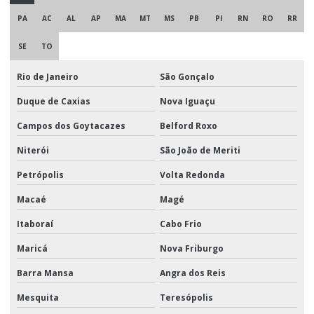
PA
AC
AL
AP
MA
MT
MS
PB
PI
RN
RO
RR
SE
TO
Rio de Janeiro
São Gonçalo
Duque de Caxias
Nova Iguaçu
Campos dos Goytacazes
Belford Roxo
Niterói
São João de Meriti
Petrópolis
Volta Redonda
Macaé
Magé
Itaboraí
Cabo Frio
Maricá
Nova Friburgo
Barra Mansa
Angra dos Reis
Mesquita
Teresópolis