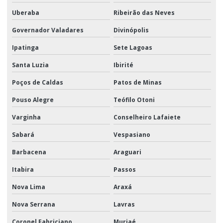
Uberaba
Ribeirão das Neves
Governador Valadares
Divinópolis
Ipatinga
Sete Lagoas
Santa Luzia
Ibirité
Poços de Caldas
Patos de Minas
Pouso Alegre
Teófilo Otoni
Varginha
Conselheiro Lafaiete
Sabará
Vespasiano
Barbacena
Araguari
Itabira
Passos
Nova Lima
Araxá
Nova Serrana
Lavras
Coronel Fabriciano
Muriaé