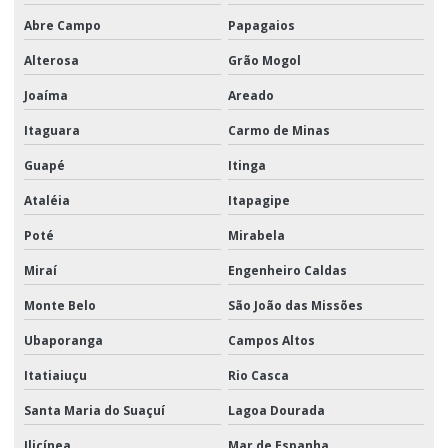
Abre Campo
Papagaios
Alterosa
Grão Mogol
Joaíma
Areado
Itaguara
Carmo de Minas
Guapé
Itinga
Ataléia
Itapagipe
Poté
Mirabela
Miraí
Engenheiro Caldas
Monte Belo
São João das Missões
Ubaporanga
Campos Altos
Itatiaiuçu
Rio Casca
Santa Maria do Suaçuí
Lagoa Dourada
Ilicínea
Mar de Espanha