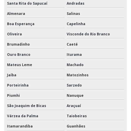
Santa Rita do Sapucaí
Andradas
Almenara
Salinas
Boa Esperança
Capelinha
Oliveira
Visconde do Rio Branco
Brumadinho
Caeté
Ouro Branco
Iturama
Mateus Leme
Machado
Jaíba
Matozinhos
Porteirinha
Sarzedo
Piumhi
Nanuque
São Joaquim de Bicas
Araçuaí
Várzea da Palma
Taiobeiras
Itamarandiba
Guanhães