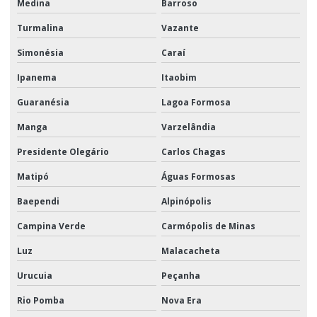
Medina
Barroso
Turmalina
Vazante
Simonésia
Caraí
Ipanema
Itaobim
Guaranésia
Lagoa Formosa
Manga
Varzelândia
Presidente Olegário
Carlos Chagas
Matipó
Águas Formosas
Baependi
Alpinópolis
Campina Verde
Carmópolis de Minas
Luz
Malacacheta
Urucuia
Peçanha
Rio Pomba
Nova Era