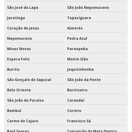
São José da Lapa
São João Nepomuceno
Jacutinga
Tupaciguara
Coração de Jesus
Aimorés
Nepomuceno
Pedra Azul
Minas Novas
Paraopeba
Espera Feliz
Monte Sião
Buritis
Jequitinhonha
São Gonçalo do Sapucaí
São João da Ponte
Belo Oriente
Buritizeiro
São João do Paraíso
Carandaí
Bambuí
Corinto
Carmo do Cajuru
Francisco Sá
Raul Soares
Conceição do Mato Dentro