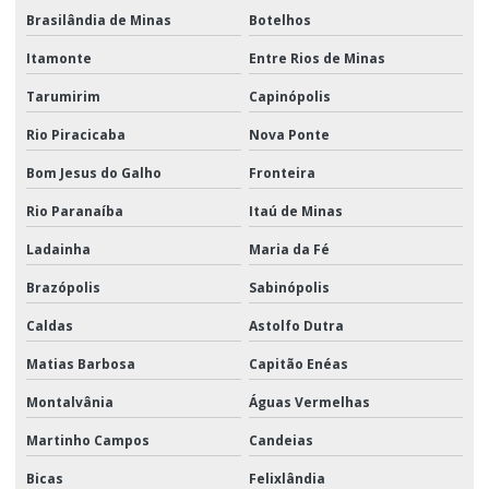
Brasilândia de Minas
Botelhos
Itamonte
Entre Rios de Minas
Tarumirim
Capinópolis
Rio Piracicaba
Nova Ponte
Bom Jesus do Galho
Fronteira
Rio Paranaíba
Itaú de Minas
Ladainha
Maria da Fé
Brazópolis
Sabinópolis
Caldas
Astolfo Dutra
Matias Barbosa
Capitão Enéas
Montalvânia
Águas Vermelhas
Martinho Campos
Candeias
Bicas
Felixlândia