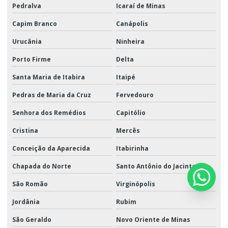
Pedralva
Icaraí de Minas
Capim Branco
Canápolis
Urucânia
Ninheira
Porto Firme
Delta
Santa Maria de Itabira
Itaipé
Pedras de Maria da Cruz
Fervedouro
Senhora dos Remédios
Capitólio
Cristina
Mercês
Conceição da Aparecida
Itabirinha
Chapada do Norte
Santo Antônio do Jacinto
São Romão
Virginópolis
Jordânia
Rubim
São Geraldo
Novo Oriente de Minas