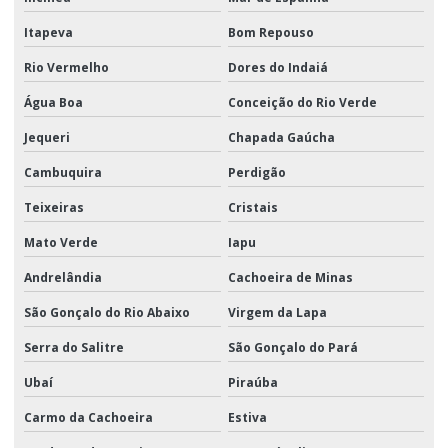
Itapeva
Bom Repouso
Rio Vermelho
Dores do Indaiá
Água Boa
Conceição do Rio Verde
Jequeri
Chapada Gaúcha
Cambuquira
Perdigão
Teixeiras
Cristais
Mato Verde
Iapu
Andrelândia
Cachoeira de Minas
São Gonçalo do Rio Abaixo
Virgem da Lapa
Serra do Salitre
São Gonçalo do Pará
Ubaí
Piraúba
Carmo da Cachoeira
Estiva