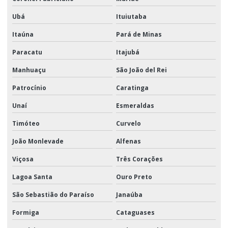
Ubá
Ituiutaba
Itaúna
Pará de Minas
Paracatu
Itajubá
Manhuaçu
São João del Rei
Patrocínio
Caratinga
Unaí
Esmeraldas
Timóteo
Curvelo
João Monlevade
Alfenas
Viçosa
Três Corações
Lagoa Santa
Ouro Preto
São Sebastião do Paraíso
Janaúba
Formiga
Cataguases