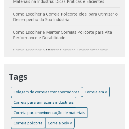
Materiais na Indústria: Dicas Práticas e Eficientes
Como Escolher a Correia Policorte Ideal para Otimizar o
Desempenho da Sua Indústria
Como Escolher e Manter Correias Policorte para Alta
Performance e Durabilidade
Como Escolher e Utilizar Correias Transportadoras
Curvas para Otimizar Processos Industriais
Correia em V Lisa: Como Melhorar o Desempenho e
Tags
Aumentar a Durabilidade da Sua Máquina
Correia em V: Entenda sua Importância e Aplicações
Essenciais na Indústria
Colagem de correias transportadoras
Correia em V
Correia para armazéns industriais
Correia Policorte: O Guia Completo para Escolher a Ideal
Correia para movimentação de materiais
Correia Poly V: Por Que é Essencial para o Desempenho
do Seu Veículo
Correia policorte
Correia poly v