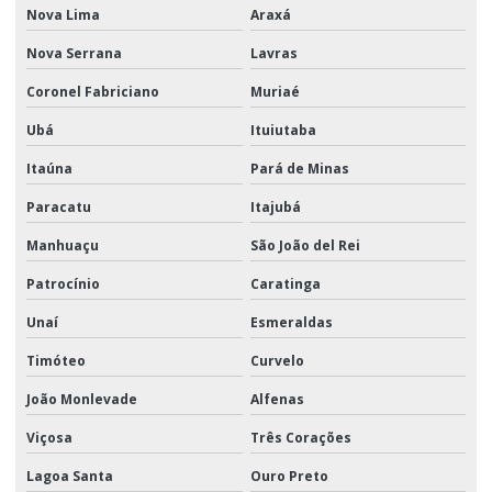
Nova Lima
Araxá
Nova Serrana
Lavras
Coronel Fabriciano
Muriaé
Ubá
Ituiutaba
Itaúna
Pará de Minas
Paracatu
Itajubá
Manhuaçu
São João del Rei
Patrocínio
Caratinga
Unaí
Esmeraldas
Timóteo
Curvelo
João Monlevade
Alfenas
Viçosa
Três Corações
Lagoa Santa
Ouro Preto