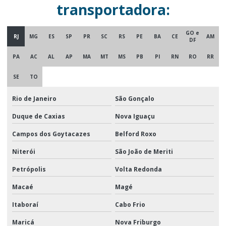
transportadora:
GO e
RJ
MG
ES
SP
PR
SC
RS
PE
BA
CE
AM
DF
PA
AC
AL
AP
MA
MT
MS
PB
PI
RN
RO
RR
SE
TO
Rio de Janeiro
São Gonçalo
Duque de Caxias
Nova Iguaçu
Campos dos Goytacazes
Belford Roxo
Niterói
São João de Meriti
Petrópolis
Volta Redonda
Macaé
Magé
Itaboraí
Cabo Frio
Maricá
Nova Friburgo