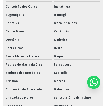
Conceição dos Ouros
Igaratinga
Eugenópolis
Itamogi
Pedralva
Icaraí de Minas
Capim Branco
Canápolis
Urucânia
Ninheira
Porto Firme
Delta
Santa Maria de Itabira
Itaipé
Pedras de Maria da Cruz
Fervedouro
Senhora dos Remédios
Capitólio
Cristina
Mercês
Conceição da Aparecida
Itabirinha
Chapada do Norte
Santo Antônio do Jacinto
São Romão
Virginópolis