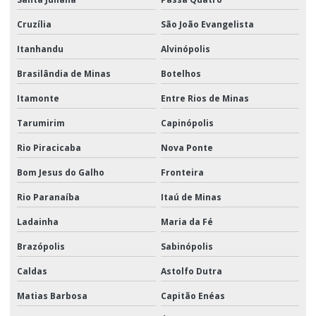
Cruzília
São João Evangelista
Itanhandu
Alvinópolis
Brasilândia de Minas
Botelhos
Itamonte
Entre Rios de Minas
Tarumirim
Capinópolis
Rio Piracicaba
Nova Ponte
Bom Jesus do Galho
Fronteira
Rio Paranaíba
Itaú de Minas
Ladainha
Maria da Fé
Brazópolis
Sabinópolis
Caldas
Astolfo Dutra
Matias Barbosa
Capitão Enéas