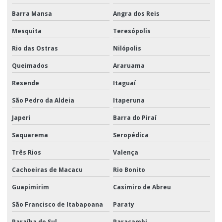
Barra Mansa
Angra dos Reis
Mesquita
Teresópolis
Rio das Ostras
Nilópolis
Queimados
Araruama
Resende
Itaguaí
São Pedro da Aldeia
Itaperuna
Japeri
Barra do Piraí
Saquarema
Seropédica
Três Rios
Valença
Cachoeiras de Macacu
Rio Bonito
Guapimirim
Casimiro de Abreu
São Francisco de Itabapoana
Paraty
Paraíba do Sul
Paracambi