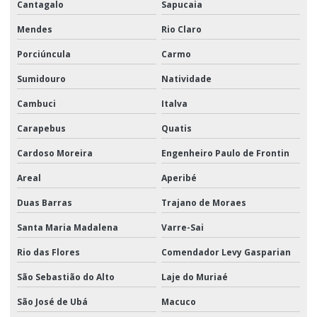
Cantagalo
Sapucaia
Mendes
Rio Claro
Porciúncula
Carmo
Sumidouro
Natividade
Cambuci
Italva
Carapebus
Quatis
Cardoso Moreira
Engenheiro Paulo de Frontin
Areal
Aperibé
Duas Barras
Trajano de Moraes
Santa Maria Madalena
Varre-Sai
Rio das Flores
Comendador Levy Gasparian
São Sebastião do Alto
Laje do Muriaé
São José de Ubá
Macuco