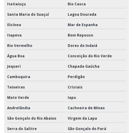
Itatiaiuçu
Rio Casca
Santa Maria do Suaçuí
Lagoa Dourada
Ilicínea
Mar de Espanha
Itapeva
Bom Repouso
Rio Vermelho
Dores do Indaiá
Água Boa
Conceição do Rio Verde
Jequeri
Chapada Gaúcha
Cambuquira
Perdigão
Teixeiras
Cristais
Mato Verde
Iapu
Andrelândia
Cachoeira de Minas
São Gonçalo do Rio Abaixo
Virgem da Lapa
Serra do Salitre
São Gonçalo do Pará