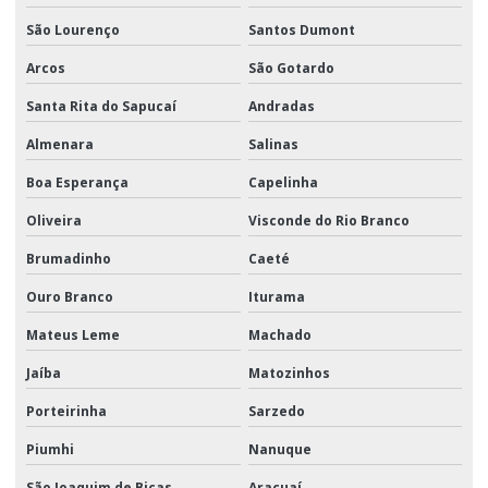
São Lourenço
Santos Dumont
Arcos
São Gotardo
Santa Rita do Sapucaí
Andradas
Almenara
Salinas
Boa Esperança
Capelinha
Oliveira
Visconde do Rio Branco
Brumadinho
Caeté
Ouro Branco
Iturama
Mateus Leme
Machado
Jaíba
Matozinhos
Porteirinha
Sarzedo
Piumhi
Nanuque
São Joaquim de Bicas
Araçuaí