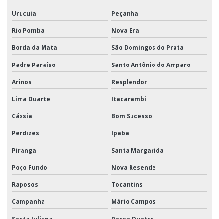
Urucuia
Peçanha
Rio Pomba
Nova Era
Borda da Mata
São Domingos do Prata
Padre Paraíso
Santo Antônio do Amparo
Arinos
Resplendor
Lima Duarte
Itacarambi
Cássia
Bom Sucesso
Perdizes
Ipaba
Piranga
Santa Margarida
Poço Fundo
Nova Resende
Raposos
Tocantins
Campanha
Mário Campos
Santa Juliana
Passa Quatro