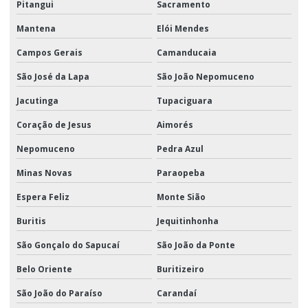
Pitangui
Sacramento
Mantena
Elói Mendes
Campos Gerais
Camanducaia
São José da Lapa
São João Nepomuceno
Jacutinga
Tupaciguara
Coração de Jesus
Aimorés
Nepomuceno
Pedra Azul
Minas Novas
Paraopeba
Espera Feliz
Monte Sião
Buritis
Jequitinhonha
São Gonçalo do Sapucaí
São João da Ponte
Belo Oriente
Buritizeiro
São João do Paraíso
Carandaí