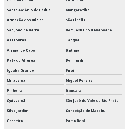
Santo Antônio de Pádua
Mangaratiba
Armação dos Búzios
São Fidélis
São João da Barra
Bom Jesus do Itabapoana
Vassouras
Tanguá
Arraial do Cabo
Itatiaia
Paty do Alferes
Bom Jardim
Iguaba Grande
Piraí
Miracema
Miguel Pereira
Pinheiral
Itaocara
Quissamã
São José do Vale do Rio Preto
Silva Jardim
Conceição de Macabu
Cordeiro
Porto Real