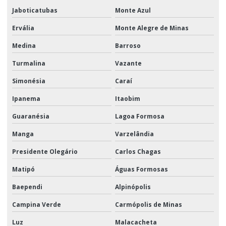
Jaboticatubas
Monte Azul
Ervália
Monte Alegre de Minas
Medina
Barroso
Turmalina
Vazante
Simonésia
Caraí
Ipanema
Itaobim
Guaranésia
Lagoa Formosa
Manga
Varzelândia
Presidente Olegário
Carlos Chagas
Matipó
Águas Formosas
Baependi
Alpinópolis
Campina Verde
Carmópolis de Minas
Luz
Malacacheta