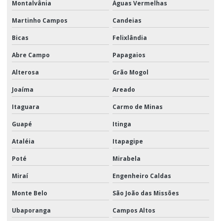
Montalvânia
Águas Vermelhas
Martinho Campos
Candeias
Bicas
Felixlândia
Abre Campo
Papagaios
Alterosa
Grão Mogol
Joaíma
Areado
Itaguara
Carmo de Minas
Guapé
Itinga
Ataléia
Itapagipe
Poté
Mirabela
Miraí
Engenheiro Caldas
Monte Belo
São João das Missões
Ubaporanga
Campos Altos