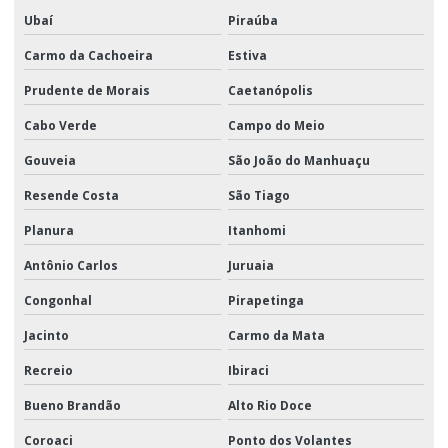
Ubaí
Piraúba
Carmo da Cachoeira
Estiva
Prudente de Morais
Caetanópolis
Cabo Verde
Campo do Meio
Gouveia
São João do Manhuaçu
Resende Costa
São Tiago
Planura
Itanhomi
Antônio Carlos
Juruaia
Congonhal
Pirapetinga
Jacinto
Carmo da Mata
Recreio
Ibiraci
Bueno Brandão
Alto Rio Doce
Coroaci
Ponto dos Volantes