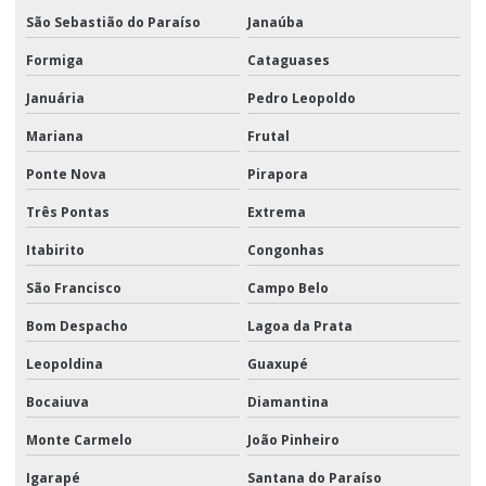
São Sebastião do Paraíso
Janaúba
Formiga
Cataguases
Januária
Pedro Leopoldo
Mariana
Frutal
Ponte Nova
Pirapora
Três Pontas
Extrema
Itabirito
Congonhas
São Francisco
Campo Belo
Bom Despacho
Lagoa da Prata
Leopoldina
Guaxupé
Bocaiuva
Diamantina
Monte Carmelo
João Pinheiro
Igarapé
Santana do Paraíso