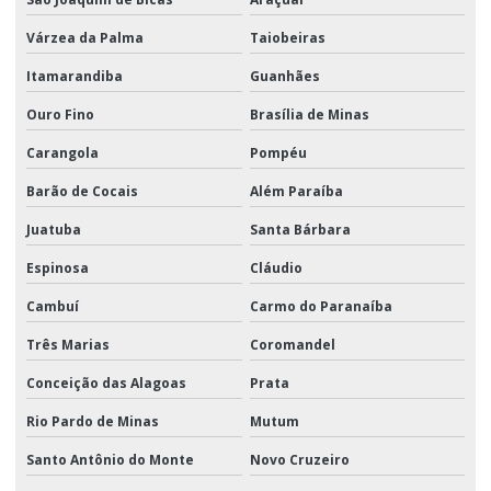
Várzea da Palma
Taiobeiras
Itamarandiba
Guanhães
Ouro Fino
Brasília de Minas
Carangola
Pompéu
Barão de Cocais
Além Paraíba
Juatuba
Santa Bárbara
Espinosa
Cláudio
Cambuí
Carmo do Paranaíba
Três Marias
Coromandel
Conceição das Alagoas
Prata
Rio Pardo de Minas
Mutum
Santo Antônio do Monte
Novo Cruzeiro