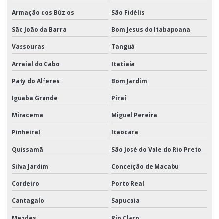
Armação dos Búzios
São Fidélis
São João da Barra
Bom Jesus do Itabapoana
Vassouras
Tanguá
Arraial do Cabo
Itatiaia
Paty do Alferes
Bom Jardim
Iguaba Grande
Piraí
Miracema
Miguel Pereira
Pinheiral
Itaocara
Quissamã
São José do Vale do Rio Preto
Silva Jardim
Conceição de Macabu
Cordeiro
Porto Real
Cantagalo
Sapucaia
Mendes
Rio Claro