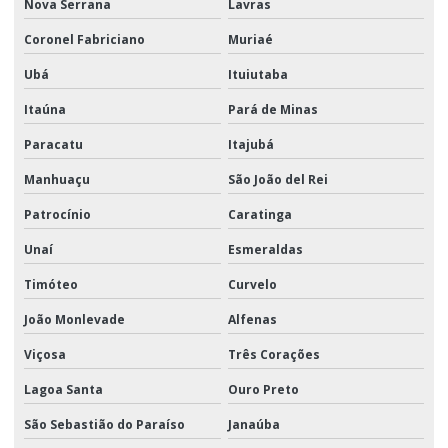
Nova Serrana
Lavras
Coronel Fabriciano
Muriaé
Ubá
Ituiutaba
Itaúna
Pará de Minas
Paracatu
Itajubá
Manhuaçu
São João del Rei
Patrocínio
Caratinga
Unaí
Esmeraldas
Timóteo
Curvelo
João Monlevade
Alfenas
Viçosa
Três Corações
Lagoa Santa
Ouro Preto
São Sebastião do Paraíso
Janaúba