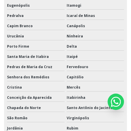
Eugenópolis
Itamogi
Pedralva
Icaraí de Minas
Capim Branco
Canápolis
Urucânia
Ninheira
Porto Firme
Delta
Santa Maria de Itabira
Itaipé
Pedras de Maria da Cruz
Fervedouro
Senhora dos Remédios
Capitólio
Cristina
Mercês
Conceição da Aparecida
Itabirinha
Chapada do Norte
Santo Antônio do Jacinto
São Romão
Virginópolis
Jordânia
Rubim