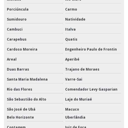
Porciúncula
Carmo
Sumidouro
Natividade
Cambuci
Italva
Carapebus
Quatis
Cardoso Moreira
Engenheiro Paulo de Frontin
Areal
Aperibé
Duas Barras
Trajano de Moraes
Santa Maria Madalena
Varre-Sai
Rio das Flores
Comendador Levy Gasparian
São Sebastião do Alto
Laje do Muriaé
São José de Ubá
Macuco
Belo Horizonte
Uberlândia
Contagem
Juiz de Fora