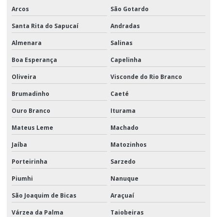
Arcos
São Gotardo
Santa Rita do Sapucaí
Andradas
Almenara
Salinas
Boa Esperança
Capelinha
Oliveira
Visconde do Rio Branco
Brumadinho
Caeté
Ouro Branco
Iturama
Mateus Leme
Machado
Jaíba
Matozinhos
Porteirinha
Sarzedo
Piumhi
Nanuque
São Joaquim de Bicas
Araçuaí
Várzea da Palma
Taiobeiras