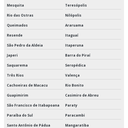
Mesquita
Teresópolis
Rio das Ostras
Nilópolis
Queimados
Araruama
Resende
Itaguaí
São Pedro da Aldeia
Itaperuna
Japeri
Barra do Piraí
Saquarema
Seropédica
Três Rios
Valença
Cachoeiras de Macacu
Rio Bonito
Guapimirim
Casimiro de Abreu
São Francisco de Itabapoana
Paraty
Paraíba do Sul
Paracambi
Santo Antônio de Pádua
Mangaratiba