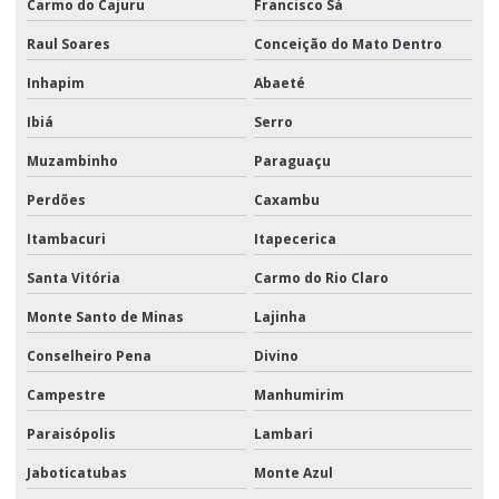
Carmo do Cajuru
Francisco Sá
Raul Soares
Conceição do Mato Dentro
Inhapim
Abaeté
Ibiá
Serro
Muzambinho
Paraguaçu
Perdões
Caxambu
Itambacuri
Itapecerica
Santa Vitória
Carmo do Rio Claro
Monte Santo de Minas
Lajinha
Conselheiro Pena
Divino
Campestre
Manhumirim
Paraisópolis
Lambari
Jaboticatubas
Monte Azul