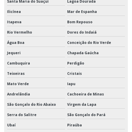
Santa Maria do Suaçuí
Lagoa Dourada
Ilicínea
Mar de Espanha
Itapeva
Bom Repouso
Rio Vermelho
Dores do Indaiá
Água Boa
Conceição do Rio Verde
Jequeri
Chapada Gaúcha
Cambuquira
Perdigão
Teixeiras
Cristais
Mato Verde
Iapu
Andrelândia
Cachoeira de Minas
São Gonçalo do Rio Abaixo
Virgem da Lapa
Serra do Salitre
São Gonçalo do Pará
Ubaí
Piraúba