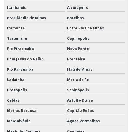
Itanhandu
Alvinópolis
Brasilândia de Minas
Botelhos
Itamonte
Entre Rios de Minas
Tarumirim
Capinópolis
Rio Piracicaba
Nova Ponte
Bom Jesus do Galho
Fronteira
Rio Paranaíba
Itaú de Minas
Ladainha
Maria da Fé
Brazópolis
Sabinópolis
Caldas
Astolfo Dutra
Matias Barbosa
Capitão Enéas
Montalvânia
Águas Vermelhas
Martinho Campos
Candeias