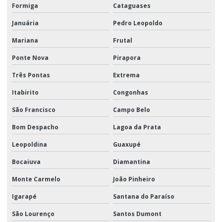
Formiga
Cataguases
Januária
Pedro Leopoldo
Mariana
Frutal
Ponte Nova
Pirapora
Três Pontas
Extrema
Itabirito
Congonhas
São Francisco
Campo Belo
Bom Despacho
Lagoa da Prata
Leopoldina
Guaxupé
Bocaiuva
Diamantina
Monte Carmelo
João Pinheiro
Igarapé
Santana do Paraíso
São Lourenço
Santos Dumont