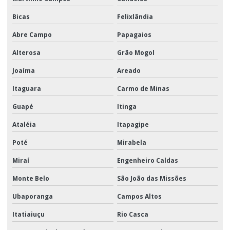
Bicas
Felixlândia
Abre Campo
Papagaios
Alterosa
Grão Mogol
Joaíma
Areado
Itaguara
Carmo de Minas
Guapé
Itinga
Ataléia
Itapagipe
Poté
Mirabela
Miraí
Engenheiro Caldas
Monte Belo
São João das Missões
Ubaporanga
Campos Altos
Itatiaiuçu
Rio Casca