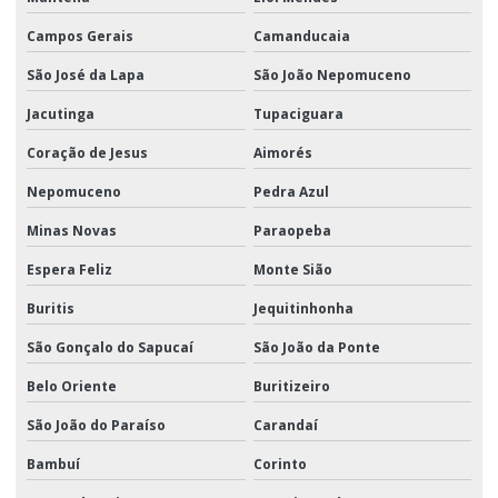
Campos Gerais
Camanducaia
São José da Lapa
São João Nepomuceno
Jacutinga
Tupaciguara
Coração de Jesus
Aimorés
Nepomuceno
Pedra Azul
Minas Novas
Paraopeba
Espera Feliz
Monte Sião
Buritis
Jequitinhonha
São Gonçalo do Sapucaí
São João da Ponte
Belo Oriente
Buritizeiro
São João do Paraíso
Carandaí
Bambuí
Corinto