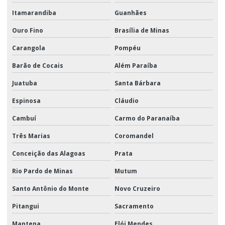
Itamarandiba
Guanhães
Ouro Fino
Brasília de Minas
Carangola
Pompéu
Barão de Cocais
Além Paraíba
Juatuba
Santa Bárbara
Espinosa
Cláudio
Cambuí
Carmo do Paranaíba
Três Marias
Coromandel
Conceição das Alagoas
Prata
Rio Pardo de Minas
Mutum
Santo Antônio do Monte
Novo Cruzeiro
Pitangui
Sacramento
Mantena
Elói Mendes