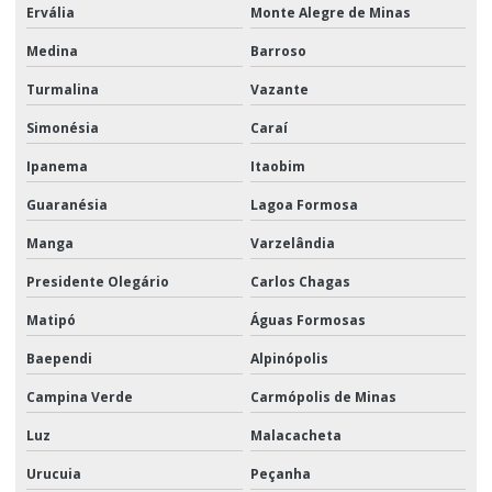
Ervália
Monte Alegre de Minas
Medina
Barroso
Turmalina
Vazante
Simonésia
Caraí
Ipanema
Itaobim
Guaranésia
Lagoa Formosa
Manga
Varzelândia
Presidente Olegário
Carlos Chagas
Matipó
Águas Formosas
Baependi
Alpinópolis
Campina Verde
Carmópolis de Minas
Luz
Malacacheta
Urucuia
Peçanha