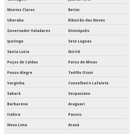
Montes Claros
Betim
Uberaba
Ribeirão das Neves
Governador Valadares
Divinópolis
Ipatinga
Sete Lagoas
Santa Luzia
Ibirité
Poços de Caldas
Patos de Minas
Pouso Alegre
Teófilo Otoni
Varginha
Conselheiro Lafaiete
Sabará
Vespasiano
Barbacena
Araguari
Itabira
Passos
Nova Lima
Araxá