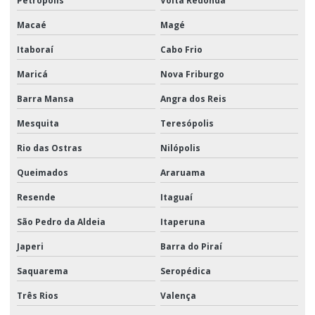
Petrópolis
Volta Redonda
Macaé
Magé
Itaboraí
Cabo Frio
Maricá
Nova Friburgo
Barra Mansa
Angra dos Reis
Mesquita
Teresópolis
Rio das Ostras
Nilópolis
Queimados
Araruama
Resende
Itaguaí
São Pedro da Aldeia
Itaperuna
Japeri
Barra do Piraí
Saquarema
Seropédica
Três Rios
Valença