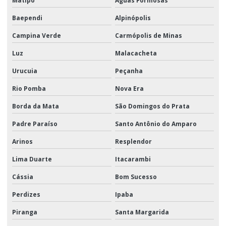
Matipó
Águas Formosas
Baependi
Alpinópolis
Campina Verde
Carmópolis de Minas
Luz
Malacacheta
Urucuia
Peçanha
Rio Pomba
Nova Era
Borda da Mata
São Domingos do Prata
Padre Paraíso
Santo Antônio do Amparo
Arinos
Resplendor
Lima Duarte
Itacarambi
Cássia
Bom Sucesso
Perdizes
Ipaba
Piranga
Santa Margarida