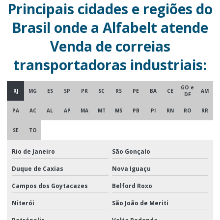
Principais cidades e regiões do
Brasil onde a Alfabelt atende
Venda de correias
transportadoras industriais:
GO e
RJ
MG
ES
SP
PR
SC
RS
PE
BA
CE
AM
DF
PA
AC
AL
AP
MA
MT
MS
PB
PI
RN
RO
RR
SE
TO
Rio de Janeiro
São Gonçalo
Duque de Caxias
Nova Iguaçu
Campos dos Goytacazes
Belford Roxo
Niterói
São João de Meriti