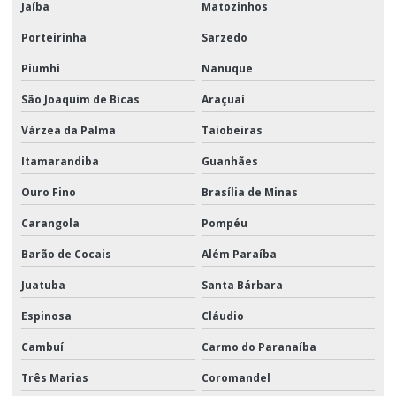
Jaíba
Matozinhos
Porteirinha
Sarzedo
Piumhi
Nanuque
São Joaquim de Bicas
Araçuaí
Várzea da Palma
Taiobeiras
Itamarandiba
Guanhães
Ouro Fino
Brasília de Minas
Carangola
Pompéu
Barão de Cocais
Além Paraíba
Juatuba
Santa Bárbara
Espinosa
Cláudio
Cambuí
Carmo do Paranaíba
Três Marias
Coromandel