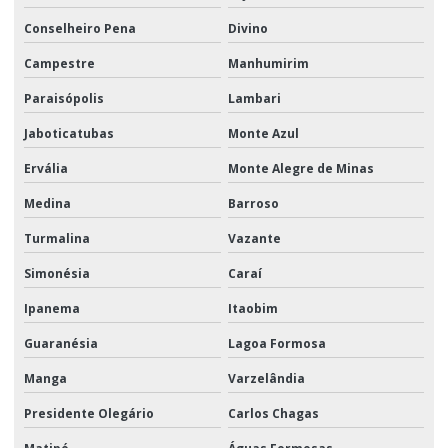
Conselheiro Pena
Divino
Campestre
Manhumirim
Paraisópolis
Lambari
Jaboticatubas
Monte Azul
Ervália
Monte Alegre de Minas
Medina
Barroso
Turmalina
Vazante
Simonésia
Caraí
Ipanema
Itaobim
Guaranésia
Lagoa Formosa
Manga
Varzelândia
Presidente Olegário
Carlos Chagas