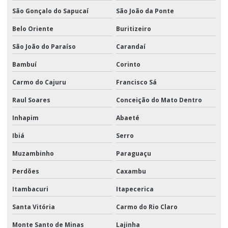
São Gonçalo do Sapucaí
São João da Ponte
Belo Oriente
Buritizeiro
São João do Paraíso
Carandaí
Bambuí
Corinto
Carmo do Cajuru
Francisco Sá
Raul Soares
Conceição do Mato Dentro
Inhapim
Abaeté
Ibiá
Serro
Muzambinho
Paraguaçu
Perdões
Caxambu
Itambacuri
Itapecerica
Santa Vitória
Carmo do Rio Claro
Monte Santo de Minas
Lajinha