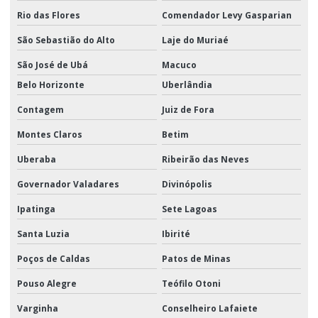
Rio das Flores
Comendador Levy Gasparian
São Sebastião do Alto
Laje do Muriaé
São José de Ubá
Macuco
Belo Horizonte
Uberlândia
Contagem
Juiz de Fora
Montes Claros
Betim
Uberaba
Ribeirão das Neves
Governador Valadares
Divinópolis
Ipatinga
Sete Lagoas
Santa Luzia
Ibirité
Poços de Caldas
Patos de Minas
Pouso Alegre
Teófilo Otoni
Varginha
Conselheiro Lafaiete