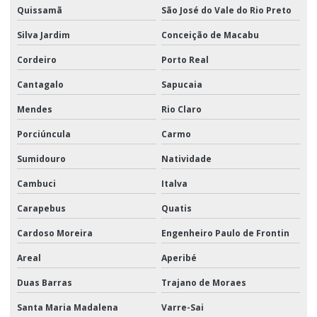
Quissamã
São José do Vale do Rio Preto
Silva Jardim
Conceição de Macabu
Cordeiro
Porto Real
Cantagalo
Sapucaia
Mendes
Rio Claro
Porciúncula
Carmo
Sumidouro
Natividade
Cambuci
Italva
Carapebus
Quatis
Cardoso Moreira
Engenheiro Paulo de Frontin
Areal
Aperibé
Duas Barras
Trajano de Moraes
Santa Maria Madalena
Varre-Sai