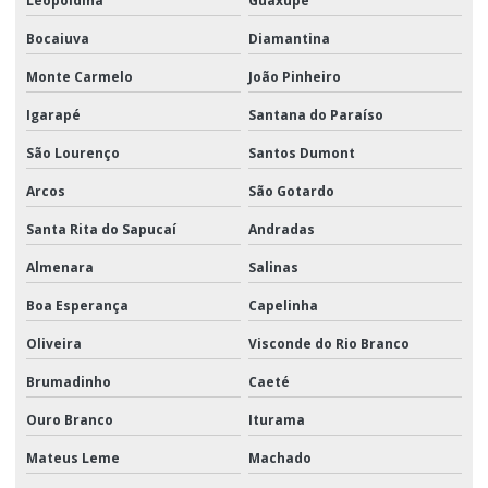
Leopoldina
Guaxupé
Bocaiuva
Diamantina
Monte Carmelo
João Pinheiro
Igarapé
Santana do Paraíso
São Lourenço
Santos Dumont
Arcos
São Gotardo
Santa Rita do Sapucaí
Andradas
Almenara
Salinas
Boa Esperança
Capelinha
Oliveira
Visconde do Rio Branco
Brumadinho
Caeté
Ouro Branco
Iturama
Mateus Leme
Machado