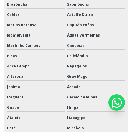
Brazópolis
Sabinópolis
Caldas
Astolfo Dutra
Matias Barbosa
Capitão Enéas
Montalvânia
Águas Vermelhas
Martinho Campos
Candeias
Bicas
Felixlândia
Abre Campo
Papagaios
Alterosa
Grão Mogol
Joaíma
Areado
Itaguara
Carmo de Minas
Guapé
Itinga
Ataléia
Itapagipe
Poté
Mirabela