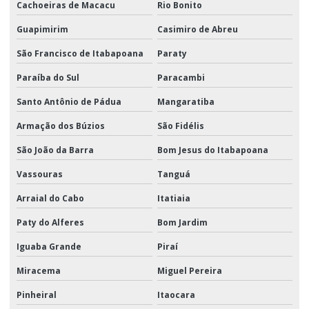
Cachoeiras de Macacu
Rio Bonito
Guapimirim
Casimiro de Abreu
São Francisco de Itabapoana
Paraty
Paraíba do Sul
Paracambi
Santo Antônio de Pádua
Mangaratiba
Armação dos Búzios
São Fidélis
São João da Barra
Bom Jesus do Itabapoana
Vassouras
Tanguá
Arraial do Cabo
Itatiaia
Paty do Alferes
Bom Jardim
Iguaba Grande
Piraí
Miracema
Miguel Pereira
Pinheiral
Itaocara