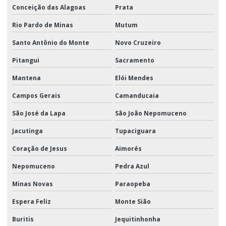
Conceição das Alagoas
Prata
Rio Pardo de Minas
Mutum
Santo Antônio do Monte
Novo Cruzeiro
Pitangui
Sacramento
Mantena
Elói Mendes
Campos Gerais
Camanducaia
São José da Lapa
São João Nepomuceno
Jacutinga
Tupaciguara
Coração de Jesus
Aimorés
Nepomuceno
Pedra Azul
Minas Novas
Paraopeba
Espera Feliz
Monte Sião
Buritis
Jequitinhonha