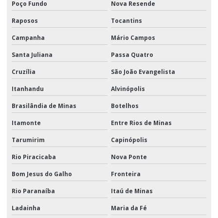
Poço Fundo
Nova Resende
Raposos
Tocantins
Campanha
Mário Campos
Santa Juliana
Passa Quatro
Cruzília
São João Evangelista
Itanhandu
Alvinópolis
Brasilândia de Minas
Botelhos
Itamonte
Entre Rios de Minas
Tarumirim
Capinópolis
Rio Piracicaba
Nova Ponte
Bom Jesus do Galho
Fronteira
Rio Paranaíba
Itaú de Minas
Ladainha
Maria da Fé