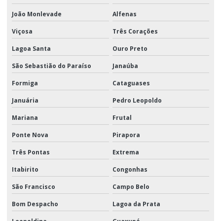
João Monlevade
Alfenas
Viçosa
Três Corações
Lagoa Santa
Ouro Preto
São Sebastião do Paraíso
Janaúba
Formiga
Cataguases
Januária
Pedro Leopoldo
Mariana
Frutal
Ponte Nova
Pirapora
Três Pontas
Extrema
Itabirito
Congonhas
São Francisco
Campo Belo
Bom Despacho
Lagoa da Prata