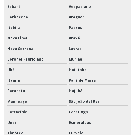
Sabará
Vespasiano
Barbacena
Araguari
Itabira
Passos
Nova Lima
Araxá
Nova Serrana
Lavras
Coronel Fabriciano
Muriaé
Ubá
Ituiutaba
Itaúna
Pará de Minas
Paracatu
Itajubá
Manhuaçu
São João del Rei
Patrocínio
Caratinga
Unaí
Esmeraldas
Timóteo
Curvelo