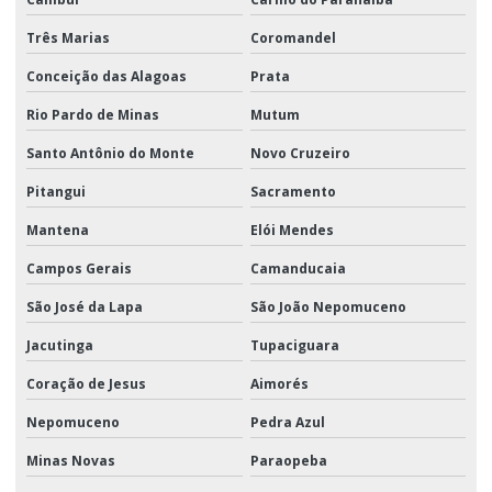
Três Marias
Coromandel
Conceição das Alagoas
Prata
Rio Pardo de Minas
Mutum
Santo Antônio do Monte
Novo Cruzeiro
Pitangui
Sacramento
Mantena
Elói Mendes
Campos Gerais
Camanducaia
São José da Lapa
São João Nepomuceno
Jacutinga
Tupaciguara
Coração de Jesus
Aimorés
Nepomuceno
Pedra Azul
Minas Novas
Paraopeba