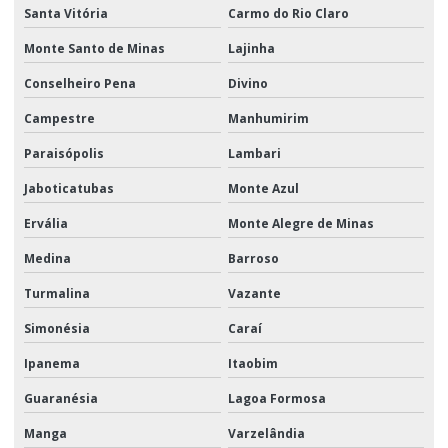
Santa Vitória
Carmo do Rio Claro
Monte Santo de Minas
Lajinha
Conselheiro Pena
Divino
Campestre
Manhumirim
Paraisópolis
Lambari
Jaboticatubas
Monte Azul
Ervália
Monte Alegre de Minas
Medina
Barroso
Turmalina
Vazante
Simonésia
Caraí
Ipanema
Itaobim
Guaranésia
Lagoa Formosa
Manga
Varzelândia