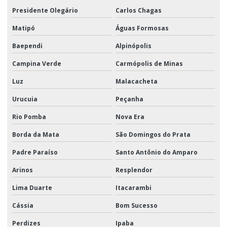
Presidente Olegário
Carlos Chagas
Matipó
Águas Formosas
Baependi
Alpinópolis
Campina Verde
Carmópolis de Minas
Luz
Malacacheta
Urucuia
Peçanha
Rio Pomba
Nova Era
Borda da Mata
São Domingos do Prata
Padre Paraíso
Santo Antônio do Amparo
Arinos
Resplendor
Lima Duarte
Itacarambi
Cássia
Bom Sucesso
Perdizes
Ipaba