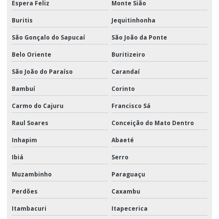
Espera Feliz
Monte Sião
Buritis
Jequitinhonha
São Gonçalo do Sapucaí
São João da Ponte
Belo Oriente
Buritizeiro
São João do Paraíso
Carandaí
Bambuí
Corinto
Carmo do Cajuru
Francisco Sá
Raul Soares
Conceição do Mato Dentro
Inhapim
Abaeté
Ibiá
Serro
Muzambinho
Paraguaçu
Perdões
Caxambu
Itambacuri
Itapecerica