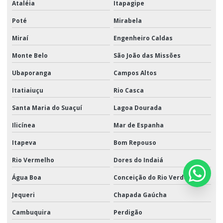
Ataléia
Itapagipe
Poté
Mirabela
Miraí
Engenheiro Caldas
Monte Belo
São João das Missões
Ubaporanga
Campos Altos
Itatiaiuçu
Rio Casca
Santa Maria do Suaçuí
Lagoa Dourada
Ilicínea
Mar de Espanha
Itapeva
Bom Repouso
Rio Vermelho
Dores do Indaiá
Água Boa
Conceição do Rio Verde
Jequeri
Chapada Gaúcha
Cambuquira
Perdigão