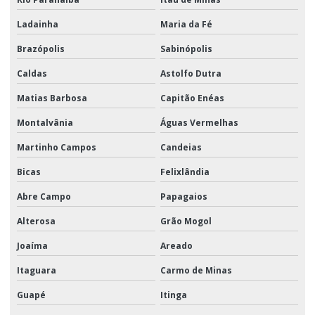
Ladainha
Maria da Fé
Brazópolis
Sabinópolis
Caldas
Astolfo Dutra
Matias Barbosa
Capitão Enéas
Montalvânia
Águas Vermelhas
Martinho Campos
Candeias
Bicas
Felixlândia
Abre Campo
Papagaios
Alterosa
Grão Mogol
Joaíma
Areado
Itaguara
Carmo de Minas
Guapé
Itinga