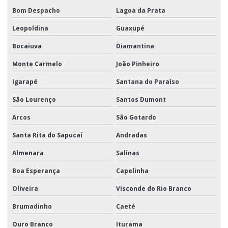
Bom Despacho
Lagoa da Prata
Leopoldina
Guaxupé
Bocaiuva
Diamantina
Monte Carmelo
João Pinheiro
Igarapé
Santana do Paraíso
São Lourenço
Santos Dumont
Arcos
São Gotardo
Santa Rita do Sapucaí
Andradas
Almenara
Salinas
Boa Esperança
Capelinha
Oliveira
Visconde do Rio Branco
Brumadinho
Caeté
Ouro Branco
Iturama