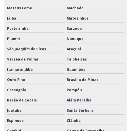
Mateus Leme
Machado
Jaíba
Matozinhos
Porteirinha
Sarzedo
Piumhi
Nanuque
São Joaquim de Bicas
Araçuaí
Várzea da Palma
Taiobeiras
Itamarandiba
Guanhães
Ouro Fino
Brasília de Minas
Carangola
Pompéu
Barão de Cocais
Além Paraíba
Juatuba
Santa Bárbara
Espinosa
Cláudio
Cambuí
Carmo do Paranaíba