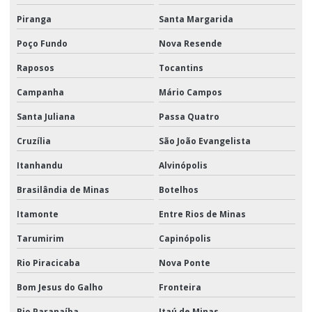
Piranga
Santa Margarida
Poço Fundo
Nova Resende
Raposos
Tocantins
Campanha
Mário Campos
Santa Juliana
Passa Quatro
Cruzília
São João Evangelista
Itanhandu
Alvinópolis
Brasilândia de Minas
Botelhos
Itamonte
Entre Rios de Minas
Tarumirim
Capinópolis
Rio Piracicaba
Nova Ponte
Bom Jesus do Galho
Fronteira
Rio Paranaíba
Itaú de Minas