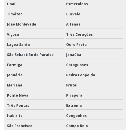
Unaí
Esmeraldas
Timóteo
Curvelo
João Monlevade
Alfenas
Viçosa
Três Corações
Lagoa Santa
Ouro Preto
São Sebastião do Paraíso
Janaúba
Formiga
Cataguases
Januária
Pedro Leopoldo
Mariana
Frutal
Ponte Nova
Pirapora
Três Pontas
Extrema
Itabirito
Congonhas
São Francisco
Campo Belo