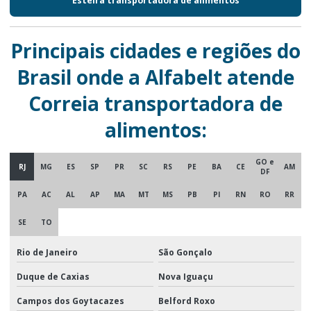
Esteira transportadora de alimentos
Principais cidades e regiões do
Brasil onde a Alfabelt atende
Correia transportadora de
alimentos:
GO e
RJ
MG
ES
SP
PR
SC
RS
PE
BA
CE
AM
DF
PA
AC
AL
AP
MA
MT
MS
PB
PI
RN
RO
RR
SE
TO
Rio de Janeiro
São Gonçalo
Duque de Caxias
Nova Iguaçu
Campos dos Goytacazes
Belford Roxo