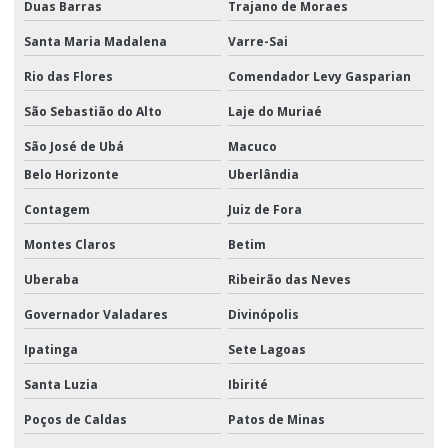
Duas Barras
Trajano de Moraes
Santa Maria Madalena
Varre-Sai
Rio das Flores
Comendador Levy Gasparian
São Sebastião do Alto
Laje do Muriaé
São José de Ubá
Macuco
Belo Horizonte
Uberlândia
Contagem
Juiz de Fora
Montes Claros
Betim
Uberaba
Ribeirão das Neves
Governador Valadares
Divinópolis
Ipatinga
Sete Lagoas
Santa Luzia
Ibirité
Poços de Caldas
Patos de Minas