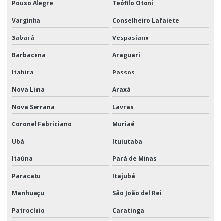
Pouso Alegre
Teófilo Otoni
Varginha
Conselheiro Lafaiete
Sabará
Vespasiano
Barbacena
Araguari
Itabira
Passos
Nova Lima
Araxá
Nova Serrana
Lavras
Coronel Fabriciano
Muriaé
Ubá
Ituiutaba
Itaúna
Pará de Minas
Paracatu
Itajubá
Manhuaçu
São João del Rei
Patrocínio
Caratinga