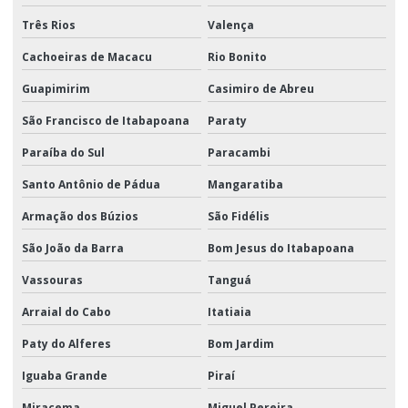
Três Rios
Valença
Cachoeiras de Macacu
Rio Bonito
Guapimirim
Casimiro de Abreu
São Francisco de Itabapoana
Paraty
Paraíba do Sul
Paracambi
Santo Antônio de Pádua
Mangaratiba
Armação dos Búzios
São Fidélis
São João da Barra
Bom Jesus do Itabapoana
Vassouras
Tanguá
Arraial do Cabo
Itatiaia
Paty do Alferes
Bom Jardim
Iguaba Grande
Piraí
Miracema
Miguel Pereira