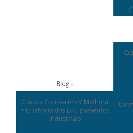
C
Cor
Blog
Como a Correia em V Melhora
Corr
a Eficiência dos Equipamentos
Industriais