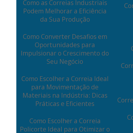
Como as Correias Industriais
Co
Podem Melhorar a Eficiência
da Sua Produção
Como Converter Desafios em
Oportunidades para
Impulsionar o Crescimento do
Seu Negócio
Corr
Como Escolher a Correia Ideal
para Movimentação de
Materiais na Indústria: Dicas
Corre
Práticas e Eficientes
C
Como Escolher a Correia
Policorte Ideal para Otimizar o