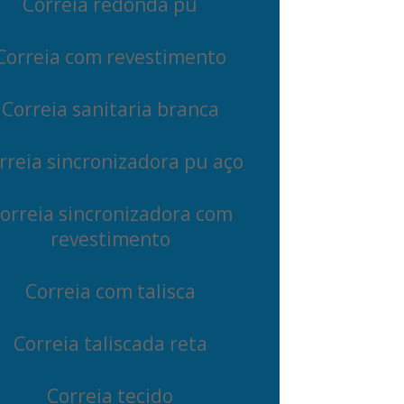
Correia redonda pu
Correia com revestimento
Correia sanitaria branca
rreia sincronizadora pu aço
orreia sincronizadora com
revestimento
Correia com talisca
Correia taliscada reta
Correia tecido