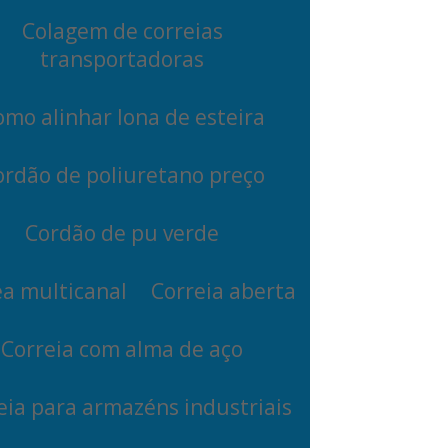
Colagem de correias
transportadoras
mo alinhar lona de esteira
ordão de poliuretano preço
Cordão de pu verde
ea multicanal
Correia aberta
Correia com alma de aço
eia para armazéns industriais