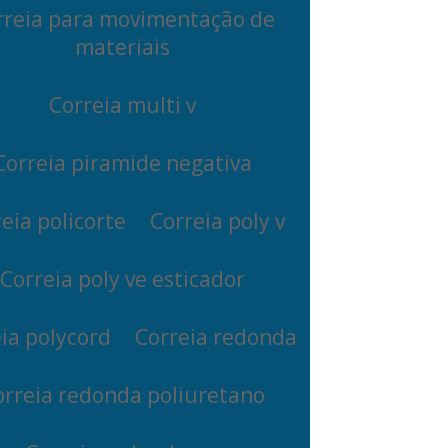
rreia para movimentação de
materiais
Correia multi v
Correia piramide negativa
eia policorte
Correia poly v
Correia poly ve esticador
ia polycord
Correia redonda
orreia redonda poliuretano