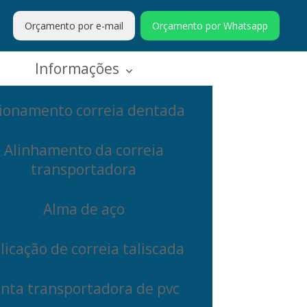
Orçamento por e-mail
Orçamento por Whatsapp
Informações
ionamento correia dentada
Alinhamento da correia
transportadora
Alma de aço
licação de correia taliscada
inta transportadora de pvc