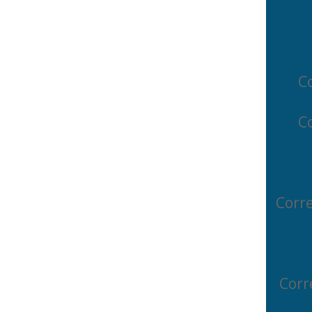
Co
C
Corr
Corr