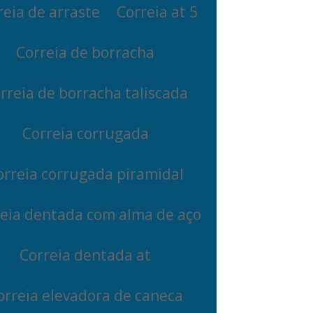
reia de arraste
Correia at 5
Correia de borracha
rreia de borracha taliscada
Correia corrugada
orreia corrugada piramidal
eia dentada com alma de aço
Correia dentada at
orreia elevadora de caneca