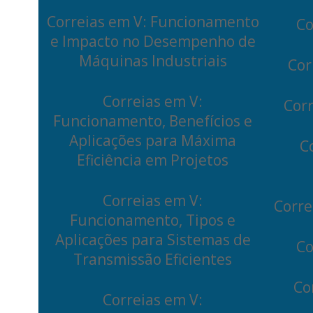
Correias em V: Funcionamento
Co
e Impacto no Desempenho de
Máquinas Industriais
Cor
Correias em V:
Corr
Funcionamento, Benefícios e
Aplicações para Máxima
C
Eficiência em Projetos
Correias em V:
Corre
Funcionamento, Tipos e
Aplicações para Sistemas de
Co
Transmissão Eficientes
Co
Correias em V: