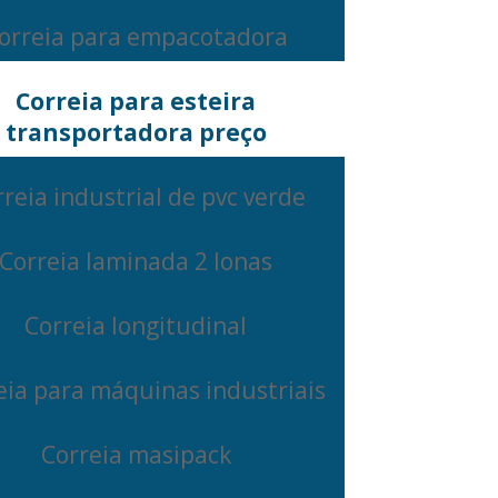
orreia para empacotadora
Correia para esteira
transportadora preço
reia industrial de pvc verde
Correia laminada 2 lonas
Correia longitudinal
eia para máquinas industriais
Correia masipack