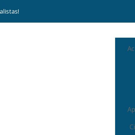
listas!
Ac
Ap
C