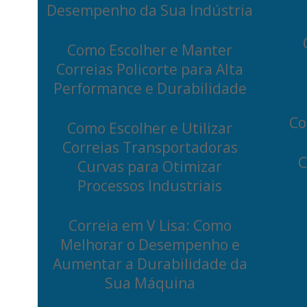
Desempenho da Sua Indústria
Como Escolher e Manter
Correias Policorte para Alta
Performance e Durabilidade
Co
Como Escolher e Utilizar
Correias Transportadoras
C
Curvas para Otimizar
Processos Industriais
Correia em V Lisa: Como
Melhorar o Desempenho e
Aumentar a Durabilidade da
Sua Máquina