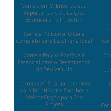
Correia em V: Entenda sua
Importância e Aplicações
Essenciais na Indústria
Co
Correia Policorte: O Guia
Completo para Escolher a Ideal
Cor
Correia Poly V: Por Que é
Cor
Essencial para o Desempenho
do Seu Veículo
Cor
Correias AT 5: Guia Completo
para Identificar e Escolher a
Melhor Opção para Seu
Projeto
Cor