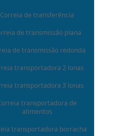
Correia de transferência
rreia de transmissão plana
reia de transmissão redonda
reia transportadora 2 lonas
reia transportadora 3 lonas
Correia transportadora de
alimentos
reia transportadora borracha