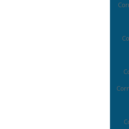
Cor
Co
C
Corr
C