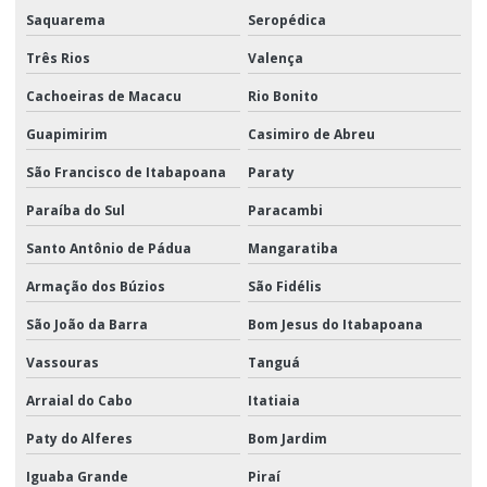
Saquarema
Seropédica
Três Rios
Valença
Cachoeiras de Macacu
Rio Bonito
Guapimirim
Casimiro de Abreu
São Francisco de Itabapoana
Paraty
Paraíba do Sul
Paracambi
Santo Antônio de Pádua
Mangaratiba
Armação dos Búzios
São Fidélis
São João da Barra
Bom Jesus do Itabapoana
Vassouras
Tanguá
Arraial do Cabo
Itatiaia
Paty do Alferes
Bom Jardim
Iguaba Grande
Piraí