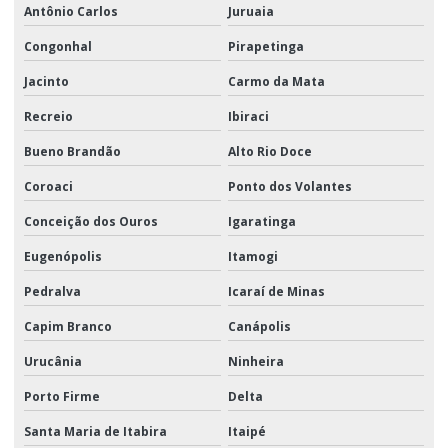
Antônio Carlos
Juruaia
Congonhal
Pirapetinga
Jacinto
Carmo da Mata
Recreio
Ibiraci
Bueno Brandão
Alto Rio Doce
Coroaci
Ponto dos Volantes
Conceição dos Ouros
Igaratinga
Eugenópolis
Itamogi
Pedralva
Icaraí de Minas
Capim Branco
Canápolis
Urucânia
Ninheira
Porto Firme
Delta
Santa Maria de Itabira
Itaipé