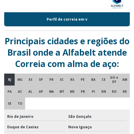
Perfil de correia em v
Principais cidades e regiões do
Brasil onde a Alfabelt atende
Correia com alma de aço:
GO e
RJ
MG
ES
SP
PR
SC
RS
PE
BA
CE
AM
DF
PA
AC
AL
AP
MA
MT
MS
PB
PI
RN
RO
RR
SE
TO
Rio de Janeiro
São Gonçalo
Duque de Caxias
Nova Iguaçu