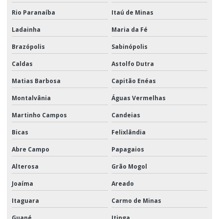
Rio Paranaíba
Itaú de Minas
Ladainha
Maria da Fé
Brazópolis
Sabinópolis
Caldas
Astolfo Dutra
Matias Barbosa
Capitão Enéas
Montalvânia
Águas Vermelhas
Martinho Campos
Candeias
Bicas
Felixlândia
Abre Campo
Papagaios
Alterosa
Grão Mogol
Joaíma
Areado
Itaguara
Carmo de Minas
Guapé
Itinga