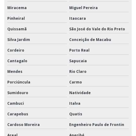
Miracema
Miguel Pereira
Pinheiral
Itaocara
Quissamã
São José do Vale do Rio Preto
Silva Jardim
Conceição de Macabu
Cordeiro
Porto Real
Cantagalo
Sapucaia
Mendes
Rio Claro
Porciúncula
Carmo
Sumidouro
Natividade
Cambuci
Italva
Carapebus
Quatis
Cardoso Moreira
Engenheiro Paulo de Frontin
Areal
Aperibé