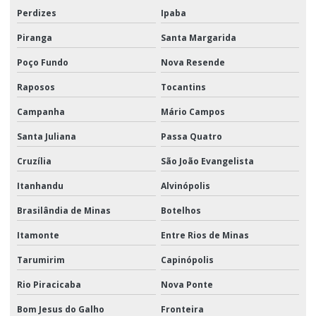
Perdizes
Ipaba
Piranga
Santa Margarida
Poço Fundo
Nova Resende
Raposos
Tocantins
Campanha
Mário Campos
Santa Juliana
Passa Quatro
Cruzília
São João Evangelista
Itanhandu
Alvinópolis
Brasilândia de Minas
Botelhos
Itamonte
Entre Rios de Minas
Tarumirim
Capinópolis
Rio Piracicaba
Nova Ponte
Bom Jesus do Galho
Fronteira