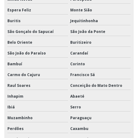
Espera Feliz
Monte Sião
Buritis
Jequitinhonha
São Gonçalo do Sapucaí
São João da Ponte
Belo Oriente
Buritizeiro
São João do Paraíso
Carandaí
Bambuí
Corinto
Carmo do Cajuru
Francisco Sá
Raul Soares
Conceição do Mato Dentro
Inhapim
Abaeté
Ibiá
Serro
Muzambinho
Paraguaçu
Perdões
Caxambu