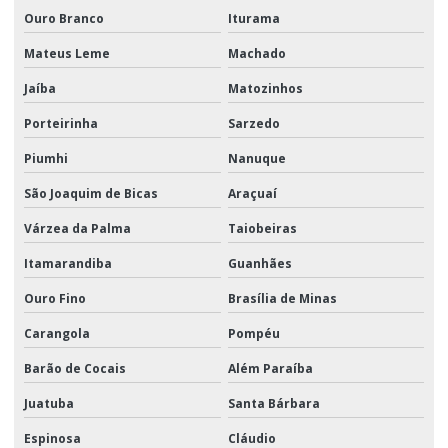
Ouro Branco
Iturama
Mateus Leme
Machado
Jaíba
Matozinhos
Porteirinha
Sarzedo
Piumhi
Nanuque
São Joaquim de Bicas
Araçuaí
Várzea da Palma
Taiobeiras
Itamarandiba
Guanhães
Ouro Fino
Brasília de Minas
Carangola
Pompéu
Barão de Cocais
Além Paraíba
Juatuba
Santa Bárbara
Espinosa
Cláudio