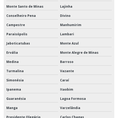
Monte Santo de Minas
Lajinha
Conselheiro Pena
Divino
Campestre
Manhumirim
Paraisópolis
Lambari
Jaboticatubas
Monte Azul
Ervália
Monte Alegre de Minas
Medina
Barroso
Turmalina
Vazante
Simonésia
Caraí
Ipanema
Itaobim
Guaranésia
Lagoa Formosa
Manga
Varzelândia
Presidente Olegário
Carlos Chagas