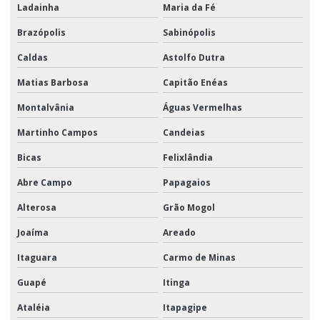
Ladainha
Maria da Fé
Brazópolis
Sabinópolis
Caldas
Astolfo Dutra
Matias Barbosa
Capitão Enéas
Montalvânia
Águas Vermelhas
Martinho Campos
Candeias
Bicas
Felixlândia
Abre Campo
Papagaios
Alterosa
Grão Mogol
Joaíma
Areado
Itaguara
Carmo de Minas
Guapé
Itinga
Ataléia
Itapagipe