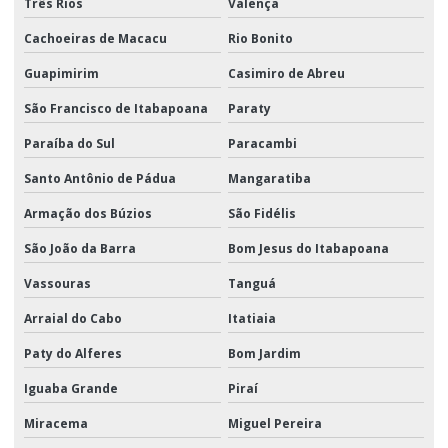
Três Rios
Valença
Cachoeiras de Macacu
Rio Bonito
Guapimirim
Casimiro de Abreu
São Francisco de Itabapoana
Paraty
Paraíba do Sul
Paracambi
Santo Antônio de Pádua
Mangaratiba
Armação dos Búzios
São Fidélis
São João da Barra
Bom Jesus do Itabapoana
Vassouras
Tanguá
Arraial do Cabo
Itatiaia
Paty do Alferes
Bom Jardim
Iguaba Grande
Piraí
Miracema
Miguel Pereira