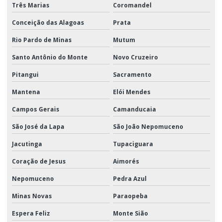
Três Marias
Coromandel
Conceição das Alagoas
Prata
Rio Pardo de Minas
Mutum
Santo Antônio do Monte
Novo Cruzeiro
Pitangui
Sacramento
Mantena
Elói Mendes
Campos Gerais
Camanducaia
São José da Lapa
São João Nepomuceno
Jacutinga
Tupaciguara
Coração de Jesus
Aimorés
Nepomuceno
Pedra Azul
Minas Novas
Paraopeba
Espera Feliz
Monte Sião