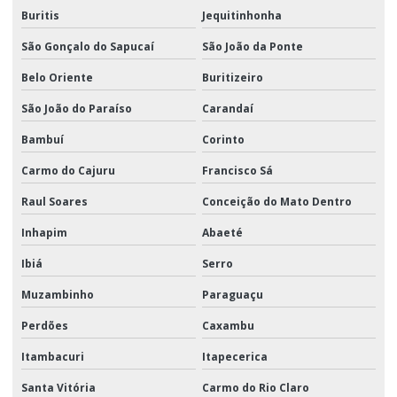
Buritis
Jequitinhonha
São Gonçalo do Sapucaí
São João da Ponte
Belo Oriente
Buritizeiro
São João do Paraíso
Carandaí
Bambuí
Corinto
Carmo do Cajuru
Francisco Sá
Raul Soares
Conceição do Mato Dentro
Inhapim
Abaeté
Ibiá
Serro
Muzambinho
Paraguaçu
Perdões
Caxambu
Itambacuri
Itapecerica
Santa Vitória
Carmo do Rio Claro