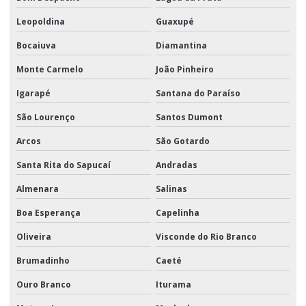
Leopoldina
Guaxupé
Bocaiuva
Diamantina
Monte Carmelo
João Pinheiro
Igarapé
Santana do Paraíso
São Lourenço
Santos Dumont
Arcos
São Gotardo
Santa Rita do Sapucaí
Andradas
Almenara
Salinas
Boa Esperança
Capelinha
Oliveira
Visconde do Rio Branco
Brumadinho
Caeté
Ouro Branco
Iturama