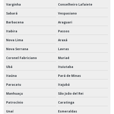
Varginha
Conselheiro Lafaiete
Sabará
Vespasiano
Barbacena
Araguari
Itabira
Passos
Nova Lima
Araxá
Nova Serrana
Lavras
Coronel Fabriciano
Muriaé
Ubá
Ituiutaba
Itaúna
Pará de Minas
Paracatu
Itajubá
Manhuaçu
São João del Rei
Patrocínio
Caratinga
Unaí
Esmeraldas