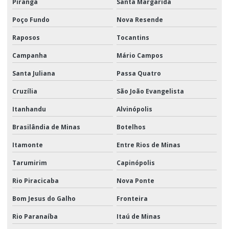
Piranga
Santa Margarida
Poço Fundo
Nova Resende
Raposos
Tocantins
Campanha
Mário Campos
Santa Juliana
Passa Quatro
Cruzília
São João Evangelista
Itanhandu
Alvinópolis
Brasilândia de Minas
Botelhos
Itamonte
Entre Rios de Minas
Tarumirim
Capinópolis
Rio Piracicaba
Nova Ponte
Bom Jesus do Galho
Fronteira
Rio Paranaíba
Itaú de Minas