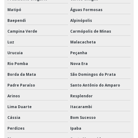
Matipó
Águas Formosas
Baependi
Alpinópolis
Campina Verde
Carmópolis de Minas
Luz
Malacacheta
Urucuia
Peçanha
Rio Pomba
Nova Era
Borda da Mata
São Domingos do Prata
Padre Paraíso
Santo Antônio do Amparo
Arinos
Resplendor
Lima Duarte
Itacarambi
Cássia
Bom Sucesso
Perdizes
Ipaba