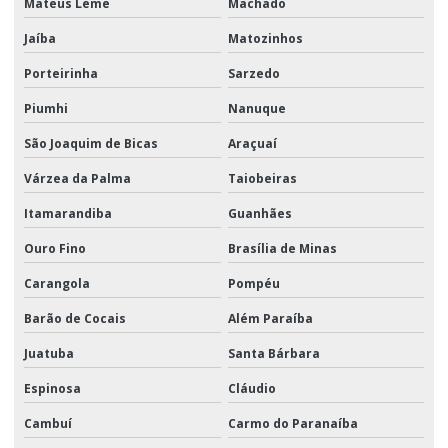
Mateus Leme
Machado
Jaíba
Matozinhos
Porteirinha
Sarzedo
Piumhi
Nanuque
São Joaquim de Bicas
Araçuaí
Várzea da Palma
Taiobeiras
Itamarandiba
Guanhães
Ouro Fino
Brasília de Minas
Carangola
Pompéu
Barão de Cocais
Além Paraíba
Juatuba
Santa Bárbara
Espinosa
Cláudio
Cambuí
Carmo do Paranaíba