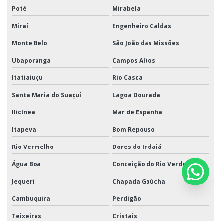
Poté
Mirabela
Miraí
Engenheiro Caldas
Monte Belo
São João das Missões
Ubaporanga
Campos Altos
Itatiaiuçu
Rio Casca
Santa Maria do Suaçuí
Lagoa Dourada
Ilicínea
Mar de Espanha
Itapeva
Bom Repouso
Rio Vermelho
Dores do Indaiá
Água Boa
Conceição do Rio Verde
Jequeri
Chapada Gaúcha
Cambuquira
Perdigão
Teixeiras
Cristais