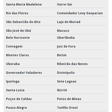
Santa Maria Madalena
Varre-Sai
Rio das Flores
Comendador Levy Gasparian
São Sebastião do Alto
Laje do Muriaé
São José de Ubá
Macuco
Belo Horizonte
Uberlândia
Contagem
Juiz de Fora
Montes Claros
Betim
Uberaba
Ribeirão das Neves
Governador Valadares
Divinópolis
Ipatinga
Sete Lagoas
Santa Luzia
Ibirité
Poços de Caldas
Patos de Minas
Pouso Alegre
Teófilo Otoni