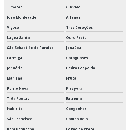
Timóteo
Curvelo
João Monlevade
Alfenas
Viçosa
Três Corações
Lagoa Santa
Ouro Preto
São Sebastião do Paraíso
Janaúba
Formiga
Cataguases
Januária
Pedro Leopoldo
Mariana
Frutal
Ponte Nova
Pirapora
Três Pontas
Extrema
Itabirito
Congonhas
São Francisco
Campo Belo
Bom Despacho
Lagoa da Prata