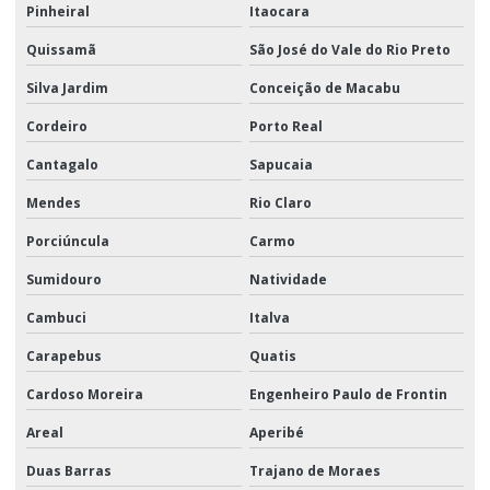
Pinheiral
Itaocara
Quissamã
São José do Vale do Rio Preto
Silva Jardim
Conceição de Macabu
Cordeiro
Porto Real
Cantagalo
Sapucaia
Mendes
Rio Claro
Porciúncula
Carmo
Sumidouro
Natividade
Cambuci
Italva
Carapebus
Quatis
Cardoso Moreira
Engenheiro Paulo de Frontin
Areal
Aperibé
Duas Barras
Trajano de Moraes