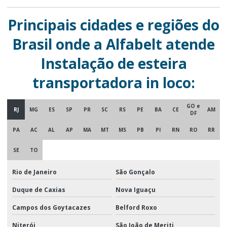
Principais cidades e regiões do
Brasil onde a Alfabelt atende
Instalação de esteira
transportadora in loco:
GO e
RJ
MG
ES
SP
PR
SC
RS
PE
BA
CE
AM
DF
PA
AC
AL
AP
MA
MT
MS
PB
PI
RN
RO
RR
SE
TO
Rio de Janeiro
São Gonçalo
Duque de Caxias
Nova Iguaçu
Campos dos Goytacazes
Belford Roxo
Niterói
São João de Meriti