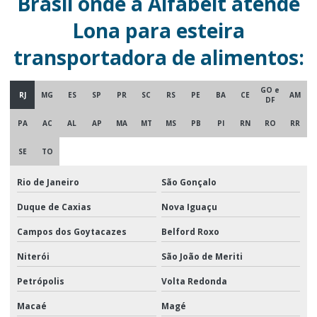
Brasil onde a Alfabelt atende
Lona para esteira
transportadora de alimentos:
GO e
RJ
MG
ES
SP
PR
SC
RS
PE
BA
CE
AM
DF
PA
AC
AL
AP
MA
MT
MS
PB
PI
RN
RO
RR
SE
TO
Rio de Janeiro
São Gonçalo
Duque de Caxias
Nova Iguaçu
Campos dos Goytacazes
Belford Roxo
Niterói
São João de Meriti
Petrópolis
Volta Redonda
Macaé
Magé