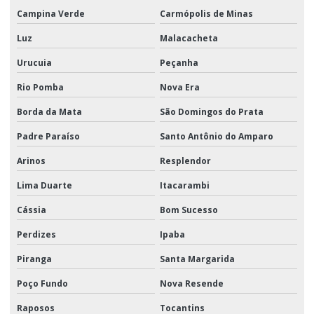
Campina Verde
Carmópolis de Minas
Luz
Malacacheta
Urucuia
Peçanha
Rio Pomba
Nova Era
Borda da Mata
São Domingos do Prata
Padre Paraíso
Santo Antônio do Amparo
Arinos
Resplendor
Lima Duarte
Itacarambi
Cássia
Bom Sucesso
Perdizes
Ipaba
Piranga
Santa Margarida
Poço Fundo
Nova Resende
Raposos
Tocantins