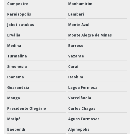
Campestre
Manhumirim
Paraisópolis
Lambari
Jaboticatubas
Monte Azul
Ervália
Monte Alegre de Minas
Medina
Barroso
Turmalina
Vazante
Simonésia
Caraí
Ipanema
Itaobim
Guaranésia
Lagoa Formosa
Manga
Varzelândia
Presidente Olegário
Carlos Chagas
Matipó
Águas Formosas
Baependi
Alpinópolis