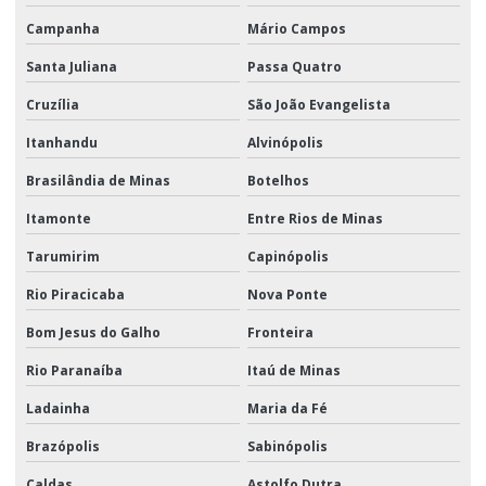
Campanha
Mário Campos
Santa Juliana
Passa Quatro
Cruzília
São João Evangelista
Itanhandu
Alvinópolis
Brasilândia de Minas
Botelhos
Itamonte
Entre Rios de Minas
Tarumirim
Capinópolis
Rio Piracicaba
Nova Ponte
Bom Jesus do Galho
Fronteira
Rio Paranaíba
Itaú de Minas
Ladainha
Maria da Fé
Brazópolis
Sabinópolis
Caldas
Astolfo Dutra