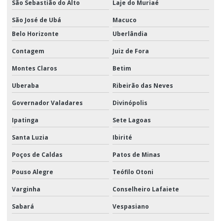
São Sebastião do Alto
Laje do Muriaé
São José de Ubá
Macuco
Belo Horizonte
Uberlândia
Contagem
Juiz de Fora
Montes Claros
Betim
Uberaba
Ribeirão das Neves
Governador Valadares
Divinópolis
Ipatinga
Sete Lagoas
Santa Luzia
Ibirité
Poços de Caldas
Patos de Minas
Pouso Alegre
Teófilo Otoni
Varginha
Conselheiro Lafaiete
Sabará
Vespasiano