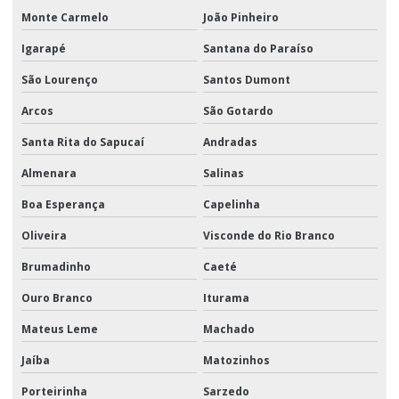
Monte Carmelo
João Pinheiro
Igarapé
Santana do Paraíso
São Lourenço
Santos Dumont
Arcos
São Gotardo
Santa Rita do Sapucaí
Andradas
Almenara
Salinas
Boa Esperança
Capelinha
Oliveira
Visconde do Rio Branco
Brumadinho
Caeté
Ouro Branco
Iturama
Mateus Leme
Machado
Jaíba
Matozinhos
Porteirinha
Sarzedo