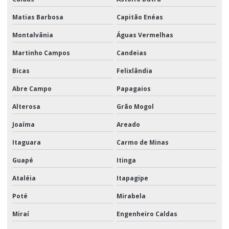
Matias Barbosa
Capitão Enéas
Montalvânia
Águas Vermelhas
Martinho Campos
Candeias
Bicas
Felixlândia
Abre Campo
Papagaios
Alterosa
Grão Mogol
Joaíma
Areado
Itaguara
Carmo de Minas
Guapé
Itinga
Ataléia
Itapagipe
Poté
Mirabela
Miraí
Engenheiro Caldas