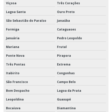
Viçosa
Três Corações
Lagoa Santa
Ouro Preto
São Sebastião do Paraíso
Janaúba
Formiga
Cataguases
Januária
Pedro Leopoldo
Mariana
Frutal
Ponte Nova
Pirapora
Três Pontas
Extrema
Itabirito
Congonhas
São Francisco
Campo Belo
Bom Despacho
Lagoa da Prata
Leopoldina
Guaxupé
Bocaiuva
Diamantina