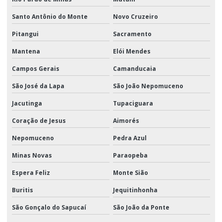
Santo Antônio do Monte
Novo Cruzeiro
Pitangui
Sacramento
Mantena
Elói Mendes
Campos Gerais
Camanducaia
São José da Lapa
São João Nepomuceno
Jacutinga
Tupaciguara
Coração de Jesus
Aimorés
Nepomuceno
Pedra Azul
Minas Novas
Paraopeba
Espera Feliz
Monte Sião
Buritis
Jequitinhonha
São Gonçalo do Sapucaí
São João da Ponte