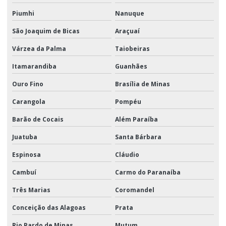
Piumhi
Nanuque
São Joaquim de Bicas
Araçuaí
Várzea da Palma
Taiobeiras
Itamarandiba
Guanhães
Ouro Fino
Brasília de Minas
Carangola
Pompéu
Barão de Cocais
Além Paraíba
Juatuba
Santa Bárbara
Espinosa
Cláudio
Cambuí
Carmo do Paranaíba
Três Marias
Coromandel
Conceição das Alagoas
Prata
Rio Pardo de Minas
Mutum