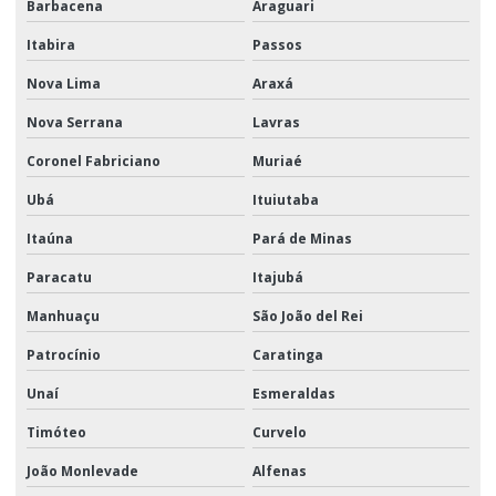
Barbacena
Araguari
Itabira
Passos
Nova Lima
Araxá
Nova Serrana
Lavras
Coronel Fabriciano
Muriaé
Ubá
Ituiutaba
Itaúna
Pará de Minas
Paracatu
Itajubá
Manhuaçu
São João del Rei
Patrocínio
Caratinga
Unaí
Esmeraldas
Timóteo
Curvelo
João Monlevade
Alfenas