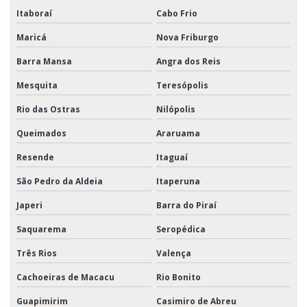
Itaboraí
Cabo Frio
Maricá
Nova Friburgo
Barra Mansa
Angra dos Reis
Mesquita
Teresópolis
Rio das Ostras
Nilópolis
Queimados
Araruama
Resende
Itaguaí
São Pedro da Aldeia
Itaperuna
Japeri
Barra do Piraí
Saquarema
Seropédica
Três Rios
Valença
Cachoeiras de Macacu
Rio Bonito
Guapimirim
Casimiro de Abreu