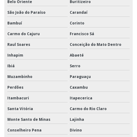
Belo Oriente
Buritizeiro
São João do Paraíso
Carandaí
Bambuí
Corinto
Carmo do Cajuru
Francisco Sá
Raul Soares
Conceição do Mato Dentro
Inhapim
Abaeté
Ibiá
Serro
Muzambinho
Paraguaçu
Perdões
Caxambu
Itambacuri
Itapecerica
Santa Vitória
Carmo do Rio Claro
Monte Santo de Minas
Lajinha
Conselheiro Pena
Divino