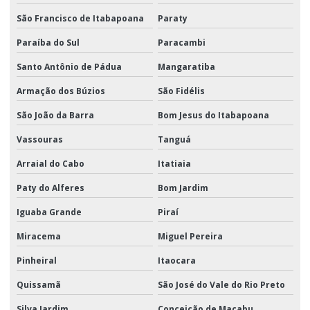
São Francisco de Itabapoana
Paraty
Paraíba do Sul
Paracambi
Santo Antônio de Pádua
Mangaratiba
Armação dos Búzios
São Fidélis
São João da Barra
Bom Jesus do Itabapoana
Vassouras
Tanguá
Arraial do Cabo
Itatiaia
Paty do Alferes
Bom Jardim
Iguaba Grande
Piraí
Miracema
Miguel Pereira
Pinheiral
Itaocara
Quissamã
São José do Vale do Rio Preto
Silva Jardim
Conceição de Macabu