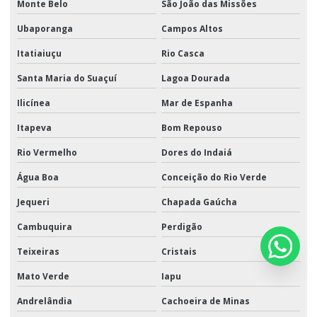
Monte Belo
São João das Missões
Ubaporanga
Campos Altos
Itatiaiuçu
Rio Casca
Santa Maria do Suaçuí
Lagoa Dourada
Ilicínea
Mar de Espanha
Itapeva
Bom Repouso
Rio Vermelho
Dores do Indaiá
Água Boa
Conceição do Rio Verde
Jequeri
Chapada Gaúcha
Cambuquira
Perdigão
Teixeiras
Cristais
Mato Verde
Iapu
Andrelândia
Cachoeira de Minas