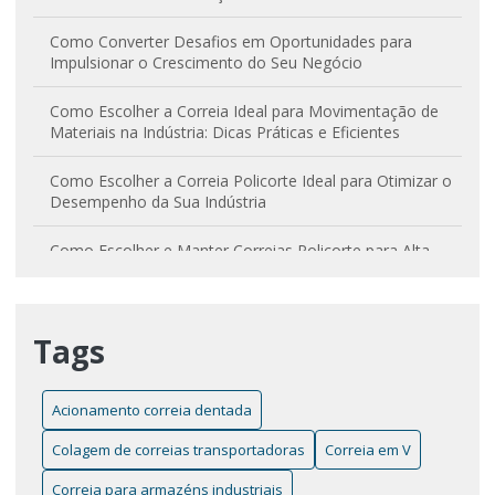
Como Converter Desafios em Oportunidades para
Impulsionar o Crescimento do Seu Negócio
Como Escolher a Correia Ideal para Movimentação de
Materiais na Indústria: Dicas Práticas e Eficientes
Como Escolher a Correia Policorte Ideal para Otimizar o
Desempenho da Sua Indústria
Como Escolher e Manter Correias Policorte para Alta
Performance e Durabilidade
Como Escolher e Utilizar Correias Transportadoras
Tags
Curvas para Otimizar Processos Industriais
Correia em V Lisa: Como Melhorar o Desempenho e
Aumentar a Durabilidade da Sua Máquina
Acionamento correia dentada
Colagem de correias transportadoras
Correia em V
Correia em V: Entenda sua Importância e Aplicações
Essenciais na Indústria
Correia para armazéns industriais